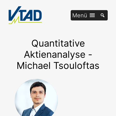
Zum
Inhalt
Menü
springen
Quantitative
Aktienanalyse -
Michael Tsouloftas