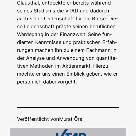
Claus­thal, ent­deck­te er bereits wäh­rend
sei­nes Stu­di­ums die VTAD und dadurch
auch sei­ne Lei­den­schaft für die Bör­se. Die­
se Lei­den­schaft präg­te sei­nen beruf­li­chen
Wer­de­gang in der Finanz­welt. Sei­ne fun­
dier­ten Kennt­nis­se und prak­ti­schen Erfah­
run­gen machen ihn zu einem Fach­mann in
der Ana­ly­se und Anwen­dung von quan­ti­ta­
ti­ven Metho­den im Akti­en­markt. Hier­zu
möch­te er uns einen Ein­blick geben, wie er
per­sön­lich dabei vorgeht.
Veröffentlicht von
Murat Örs