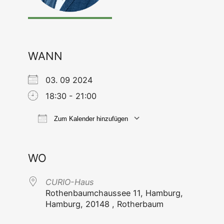
WANN
03. 09 2024
18:30 - 21:00
Zum Kalender hinzufügen
ICS her­un­ter­la­den
Goog­le Kal
WO
CURIO-Haus
Rothen­baum­chaus­see 11, Ham­burg,
Ham­burg, 20148 , Rotherbaum