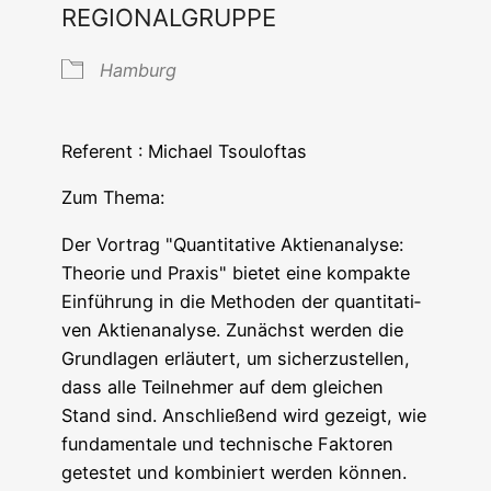
REGIONALGRUPPE
Ham­burg
Refe­rent : Micha­el Tsouloftas
Zum The­ma:
Der Vor­trag "Quan­ti­ta­ti­ve Akti­en­ana­ly­se:
Theo­rie und Pra­xis" bie­tet eine kom­pak­te
Ein­füh­rung in die Metho­den der quan­ti­ta­ti­
ven Akti­en­ana­ly­se. Zunächst wer­den die
Grund­la­gen erläu­tert, um sicher­zu­stel­len,
dass alle Teil­neh­mer auf dem glei­chen
Stand sind. Anschlie­ßend wird gezeigt, wie
fun­da­men­ta­le und tech­ni­sche Fak­to­ren
getes­tet und kom­bi­niert wer­den kön­nen.