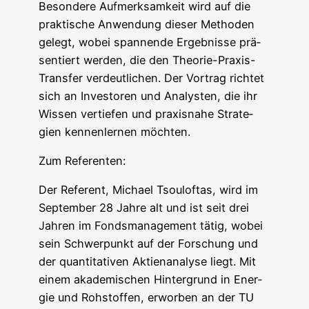
Beson­de­re Auf­merk­sam­keit wird auf die
prak­ti­sche Anwen­dung die­ser Metho­den
gelegt, wobei span­nen­de Ergeb­nis­se prä­
sen­tiert wer­den, die den Theo­rie-Pra­xis-
Trans­fer ver­deut­li­chen. Der Vor­trag rich­tet
sich an Inves­to­ren und Ana­lys­ten, die ihr
Wis­sen ver­tie­fen und pra­xis­na­he Stra­te­
gien ken­nen­ler­nen möchten.
Zum Refe­ren­ten:
Der Refe­rent, Micha­el Tsou­l­of­tas, wird im
Sep­tem­ber 28 Jah­re alt und ist seit drei
Jah­ren im Fonds­ma­nage­ment tätig, wobei
sein Schwer­punkt auf der For­schung und
der quan­ti­ta­ti­ven Akti­en­ana­ly­se liegt. Mit
einem aka­de­mi­schen Hin­ter­grund in Ener­
gie und Roh­stof­fen, erwor­ben an der TU