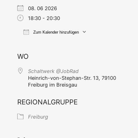
08. 06 2026
18:30 - 20:30
Zum Kalender hinzufügen
ICS her­un­ter­la­den
Goog­le Ka
WO
Schalt­werk @JobRad
Hein­rich-von-Ste­phan-Str. 13, 79100
Frei­burg im Breisgau
REGIONALGRUPPE
Frei­burg