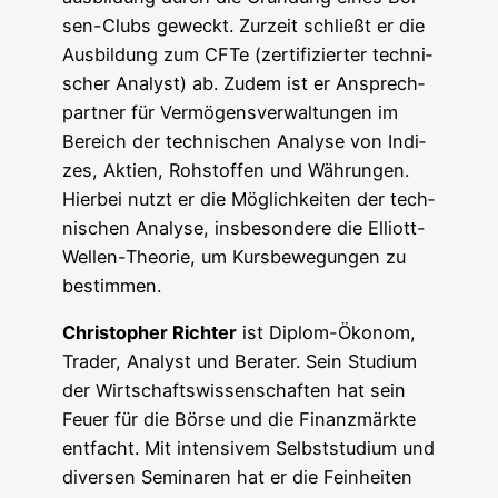
sen-Clubs geweckt. Zur­zeit schließt er die
Aus­bil­dung zum CFTe (zer­ti­fi­zier­ter tech­ni­
scher Ana­lyst) ab. Zudem ist er Ansprech­
part­ner für Ver­mö­gens­ver­wal­tun­gen im
Bereich der tech­ni­schen Ana­ly­se von Indi­
zes, Akti­en, Roh­stof­fen und Wäh­run­gen.
Hier­bei nutzt er die Mög­lich­kei­ten der tech­
ni­schen Ana­ly­se, ins­be­son­de­re die Elliott-
Wel­len-Theo­rie, um Kurs­be­we­gun­gen zu
bestimmen.
Chris­to­pher Rich­ter
ist Diplom-Öko­nom,
Trader, Ana­lyst und Bera­ter. Sein Stu­di­um
der Wirt­schafts­wis­sen­schaf­ten hat sein
Feu­er für die Bör­se und die Finanz­märk­te
ent­facht. Mit inten­si­vem Selbst­stu­di­um und
diver­sen Semi­na­ren hat er die Fein­hei­ten