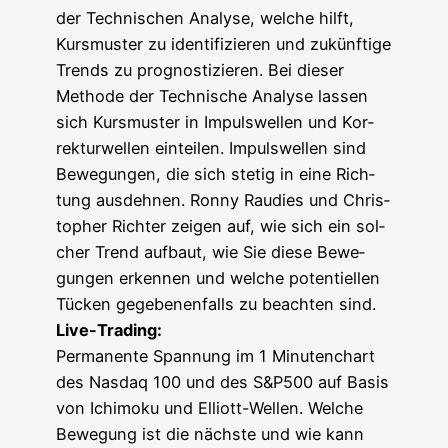
der Tech­ni­schen Ana­ly­se, wel­che hilft,
Kurs­mus­ter zu iden­ti­fi­zie­ren und zukünf­ti­ge
Trends zu pro­gnos­ti­zie­ren. Bei die­ser
Metho­de der Tech­ni­sche Ana­ly­se las­sen
sich Kurs­mus­ter in Impuls­wel­len und Kor­
rek­tur­wel­len ein­tei­len. Impuls­wel­len sind
Bewe­gun­gen, die sich ste­tig in eine Rich­
tung aus­deh­nen. Ron­ny Rau­dies und Chris­
to­pher Rich­ter zei­gen auf, wie sich ein sol­
cher Trend auf­baut, wie Sie die­se Bewe­
gun­gen erken­nen und wel­che poten­ti­el­len
Tücken gege­be­nen­falls zu beach­ten sind.
Live-Tra­ding:
Per­ma­nen­te Span­nung im 1 Minu­ten­chart
des Nasdaq 100 und des S&P500 auf Basis
von Ichi­mo­ku und Elliott-Wel­len. Wel­che
Bewe­gung ist die nächs­te und wie kann