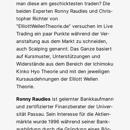
man die­se am geschick­tes­ten traden? Die
bei­den Exper­ten Ron­ny Rau­dies und Chris­
to­pher Rich­ter von
"ElliottWellenTheorie.de" ver­su­chen im Live
Tra­ding ein paar Punk­te wäh­rend der Ver­
an­stal­tung aus dem Markt zu schnei­den,
auch Scal­ping genannt. Das Gan­ze basiert
auf Kurs­mus­ter, Unter­stüt­zun­gen und
Wider­stän­de aus dem Bereich der Ichi­mo­ku
Kin­ko Hyo Theo­rie und mit den jewei­li­gen
Kurs­aus­deh­nun­gen der Elliott Wel­len
Theorie.
Ron­ny Rau­dies
ist gelern­ter Bank­kauf­mann
und zer­ti­fi­zier­ter Finanz­be­ra­ter der Uni­ver­
si­tät Pas­sau. Sein Inter­es­se für die Akti­en­
märk­te wur­de 1996 wäh­rend sei­ner Bank­
aus­bil­dung durch die Grün­dung eines Bör­