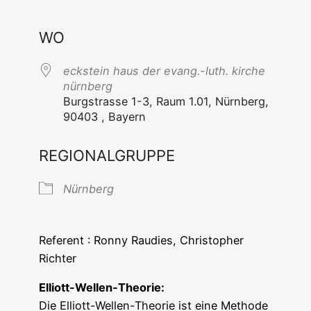
ICS her­un­ter­la­den
Goog­le Ka
WO
eck­stein haus der evang.-luth. kir­che
nürnberg
Burg­stras­se 1-3, Raum 1.01, Nürn­berg,
90403 , Bayern
REGIONALGRUPPE
Nürn­berg
Refe­rent : Ron­ny Rau­dies, Chris­to­pher
Richter
Elliott-Wel­len-Theo­rie:
Die Elliott-Wel­len-Theo­rie ist eine Metho­de