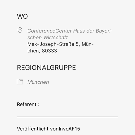
ICS her­un­ter­la­den
Goog­le Ka
WO
Con­fe­rence­Cen­ter Haus der Baye­ri­
schen Wirtschaft
Max-Joseph-Stra­ße 5, Mün­
chen, 80333
REGIONALGRUPPE
Mün­chen
Referent :
Veröffentlicht von
InvoAF15