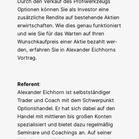
Durch den Ver­kauf des Pro­fi­werk­zeugs
Optio­nen kön­nen Sie als Inves­tor eine
zusätz­li­che Ren­di­te auf bestehen­de Akti­en
erwirt­schaf­ten. Wie dies genau funk­tio­niert
und wie Sie für das War­ten auf Ihren
Wunsch­kauf­preis einer Aktie bezahlt wer­
den, erfah­ren Sie in Alex­an­der Eich­horns
Vortrag.
Refe­rent
:
Alex­an­der Eich­horn ist selbst­stän­di­ger
Trader und Coach mit dem Schwer­punkt
Opti­ons­han­del. Er hat sich dabei auf den
Han­del mit mitt­le­ren bis gro­ßen Kon­ten
spe­zia­li­siert und bie­tet dazu regel­mä­ßig
Semi­na­re und Coa­chings an. Auf sei­ner