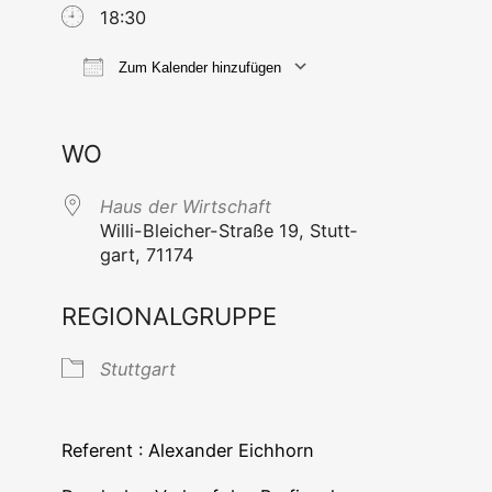
18:30
Zum Kalender hinzufügen
ICS her­un­ter­la­den
Goog­le Ka
WO
Haus der Wirtschaft
Wil­li-Blei­cher-Stra­ße 19, Stutt­
gart, 71174
REGIONALGRUPPE
Stutt­gart
Refe­rent : Alex­an­der Eichhorn