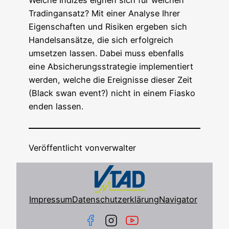
Wel­che Indi­zes eig­nen sich für wel­chen
Tra­dingan­satz? Mit einer Ana­ly­se Ihrer
Eigen­schaf­ten und Risi­ken erge­ben sich
Han­dels­an­sät­ze, die sich erfolg­reich
umset­zen las­sen. Dabei muss eben­falls
eine Absi­che­rungs­stra­te­gie imple­men­tiert
wer­den, wel­che die Ereig­nis­se die­ser Zeit
(Black swan event?) nicht in einem Fias­ko
enden lassen.
Veröffentlicht von
verwalter
Impressum
Datenschutzerklärung
Navigator