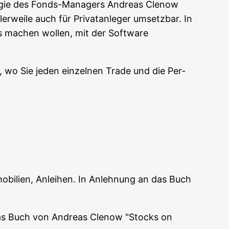
­gie des Fonds-Mana­gers Andre­as Cle­now
­wei­le auch für Pri­vat­an­le­ger umsetz­bar. In
sts machen wol­len, mit der Soft­ware
lio, wo Sie jeden ein­zel­nen Trade und die Per­
­bi­li­en, Anlei­hen. In Anleh­nung an das Buch
n das Buch von Andre­as Cle­now "Stocks on