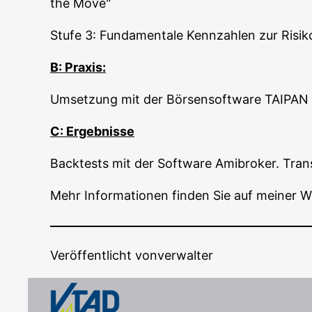
the Move"
Stu­fe 3: Fun­da­men­ta­le Kenn­zah­len zur Ris
B: Pra­xis:
Umset­zung mit der Bör­sen­soft­ware TAIPAN
C: Ergeb­nis­se
Back­tests mit der Soft­ware Ami­bro­ker. Trans­p
Mehr Infor­ma­tio­nen fin­den Sie auf mei­ner W
Veröffentlicht von
verwalter