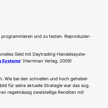
 pro­gram­mie­ren und zu tes­ten. Repro­du­zier­
o­nel­les Geld mit Day­tra­ding-Han­dels­sys­te­
g Sys­tems
' (Harri­man Ver­lag, 2009)
ten. Wie bei den schnel­len und hoch gehe­bel­
ld für sei­ne aktu­el­le Stra­te­gie war das sog.
en regel­mäs­sig zwei­stel­li­ge Ren­di­ten mit