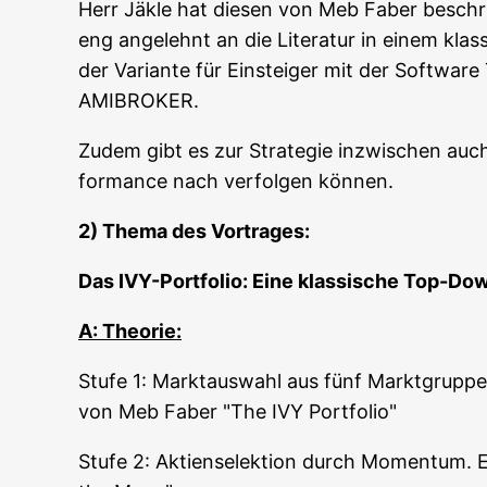
Herr Jäk­le hat die­sen von Meb Faber besch
eng ange­lehnt an die Lite­ra­tur in einem klas­
der Vari­an­te für Ein­stei­ger mit der Soft­wa
AMIBROKER.
Zudem gibt es zur Stra­te­gie inzwi­schen auch e
for­mance nach ver­fol­gen kön­nen.
2) The­ma des Vortrages:
Das IVY-Port­fo­lio: Eine klas­si­sche Top-Do
A: Theo­rie:
Stu­fe 1: Markt­aus­wahl aus fünf Markt­grup­pe
von Meb Faber "The IVY Portfolio"
Stu­fe 2: Akti­en­se­lek­ti­on durch Momen­tum