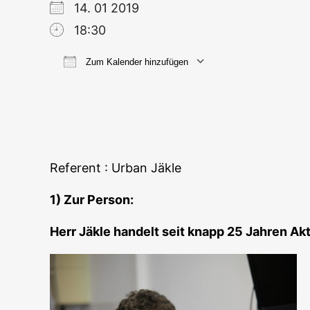
14. 01 2019
18:30
Zum Kalender hinzufügen
ICS her­un­ter­la­den
Goog­le
Refe­rent : Urban Jäkle
1) Zur Person:
Herr Jäk­le han­delt seit knapp 25 Jah­ren Ak