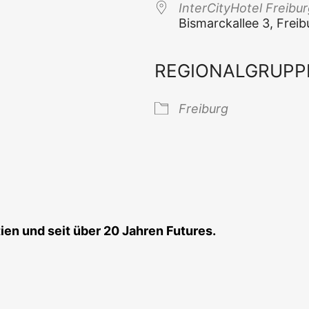
Inter­Ci­ty­Ho­tel Freibu
Bis­marck­al­lee 3, Frei
REGIONALGRUPP
 Kalender
iCal­en­dar
Frei­burg
ti­en und seit über 20 Jah­ren Futures.