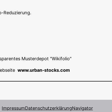
iko-Reduzierung.
a­ren­tes Mus­ter­de­pot "Wiki­fo­lio"
eb­sei­te
www.urban-stocks.com
Impressum
Datenschutzerklärung
Navigator