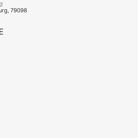
rg
­burg, 79098
E
Office 365
Out­look Live