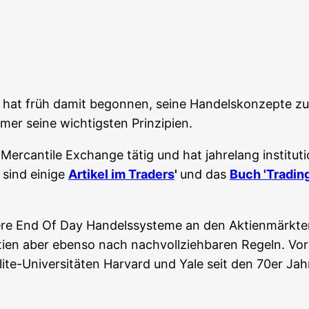
 hat früh damit begon­nen, sei­ne Han­dels­kon­zep­te zu
er sei­ne wich­tigs­ten Prinzipien.
­can­ti­le Exch­an­ge tätig und hat jah­re­lang insti­tu­ti
 sind eini­ge
Arti­kel im Trad­ers
'
und das
Buch 'Tra­din
me­re End Of Day Han­dels­sys­te­me an den Akti­en­märk­
i­en aber eben­so nach nach­voll­zieh­ba­ren Regeln. Vor­bi
i­te-Uni­ver­si­tä­ten Har­vard und Yale seit den 70er Jah­r