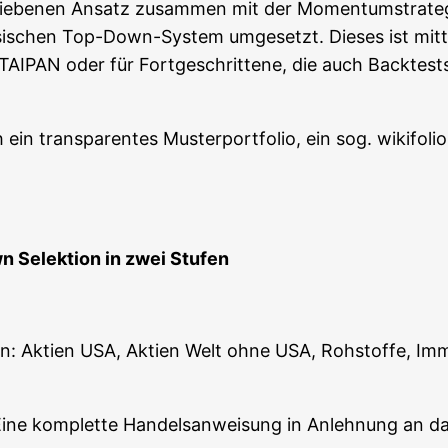
rie­be­nen Ansatz zusam­men mit der Momen­tum­stra­te
si­schen Top-Down-Sys­tem umge­setzt. Die­ses ist mitt­ler
re TAIPAN oder für Fort­ge­schrit­te­ne, die auch Back­te
in trans­pa­ren­tes Mus­ter­port­fo­lio, ein sog. wiki­fo­
wn Selek­ti­on in zwei Stufen
n: Akti­en USA, Akti­en Welt ohne USA, Roh­stof­fe, Immo
. Eine kom­plet­te Han­dels­an­wei­sung in Anleh­nung a