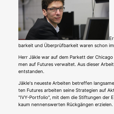
Er
bar­keit und Über­prüf­bar­keit waren schon imm
Herr Jäk­le war auf dem Par­kett der Chi­ca­go Mer
men auf Futures ver­wal­tet. Aus die­ser Arbeit
entstanden.
Jäkle's neu­es­te Arbei­ten betref­fen lang­sa­
ten Futures arbei­ten sei­ne Stra­te­gien auf Akt
"IVY-Port­fo­lio", mit dem die Stif­tun­gen der El
kaum nen­nens­wer­ten Rück­gän­gen erzielen.