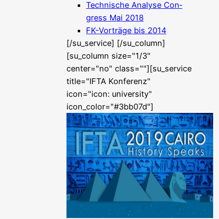
Tech­ni­sche Ana­ly­se Con­
gress Mai 2018
FK-Vor­trä­ge bis 2014
[/su_service] [/su_column]
[su_column size="1/3"
center="no" class=""][su_service
title="IFTA Kon­fe­renz"
icon="icon: uni­ver­si­ty"
icon_color="#3bb07d"]