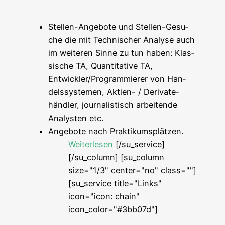
Stel­len-Ange­bo­te und Stel­len-Gesu­
che die mit Tech­ni­scher Ana­ly­se auch
im wei­te­ren Sin­ne zu tun haben: Klas­
si­sche TA, Quan­ti­ta­ti­ve TA,
Entwickler/Programmierer von Han­
dels­sys­te­men, Akti­en- / Deri­va­te­
händ­ler, jour­na­lis­tisch arbei­ten­de
Ana­lys­ten etc.
Ange­bo­te nach Praktikumsplätzen.
Wei­ter­le­sen
[/su_service]
[/su_column] [su_column
size="1/3" center="no" class=""]
[su_service title="Links"
icon="icon: chain"
icon_color="#3bb07d"]