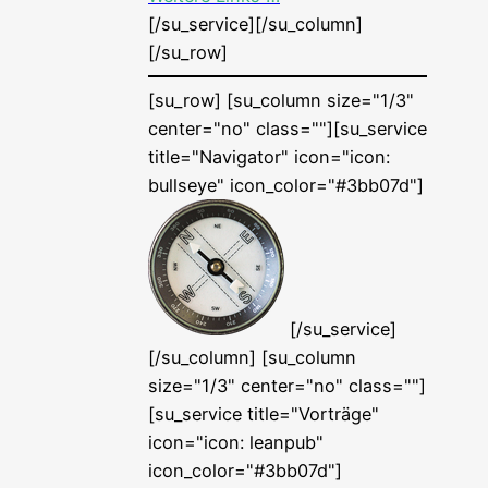
[/su_service][/su_column]
[/su_row]
[su_row] [su_column size="1/3"
center="no" class=""][su_service
title="Navigator" icon="icon:
bull­seye" icon_color="#3bb07d"]
[/su_service]
[/su_column] [su_column
size="1/3" center="no" class=""]
[su_service title="Vorträge"
icon="icon: lean­pub"
icon_color="#3bb07d"]