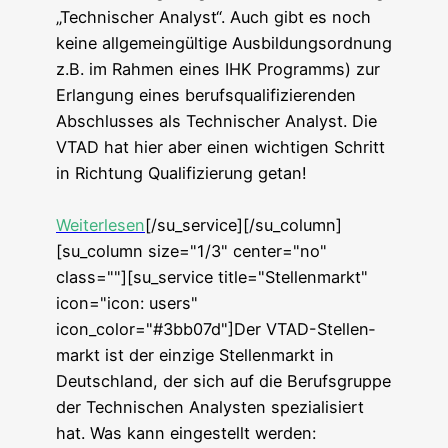
„Tech­ni­scher Ana­lyst“. Auch gibt es noch
kei­ne all­ge­mein­gül­ti­ge Aus­bil­dungs­ord­nung
z.B. im Rah­men eines IHK Pro­gramms) zur
Erlan­gung eines berufs­qua­li­fi­zie­ren­den
Abschlus­ses als Tech­ni­scher Ana­lyst. Die
VTAD hat hier aber einen wich­ti­gen Schritt
in Rich­tung Qua­li­fi­zie­rung getan!
Wei­ter­le­sen
[/su_service][/su_column]
[su_column size="1/3" center="no"
class=""][su_service title="Stellenmarkt"
icon="icon: users"
icon_color="#3bb07d"]Der VTAD-Stel­len­
markt ist der ein­zi­ge Stel­len­markt in
Deutsch­land, der sich auf die Berufs­grup­pe
der Tech­ni­schen Ana­lys­ten spe­zia­li­siert
hat. Was kann ein­ge­stellt werden: