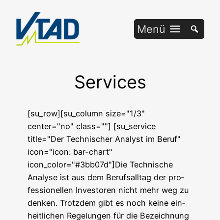
Zum
Inhalt
Menü
springen
Services
[su_row][su_column size="1/3"
center="no" class=""] [su_service
title="Der Tech­ni­scher Ana­lyst im Beruf"
icon="icon: bar-chart"
icon_color="#3bb07d"]Die Tech­ni­sche
Ana­ly­se ist aus dem Berufs­all­tag der pro­
fes­sio­nel­len Inves­to­ren nicht mehr weg zu
den­ken. Trotz­dem gibt es noch kei­ne ein­
heit­li­chen Rege­lun­gen für die Bezeich­nung