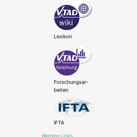
Lexi­kon
For­schungs­ar­
bei­ten
IFTA
Wei­te­re Links …