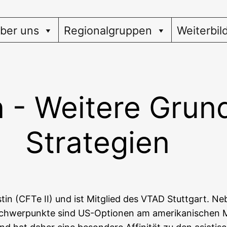
ber uns
Regionalgruppen
Weiterbil
 - Weitere Grun
Strategien
lys­tin (CFTe II) und ist Mit­glied des VTAD Stutt­gart. Ne
schwer­punk­te sind US-Optio­nen am ame­ri­ka­ni­schen 