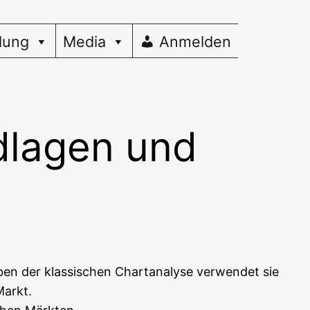
dung
Media
Anmelden
dlagen und
ben der klas­si­schen Chart­ana­ly­se ver­wen­det sie
Markt.