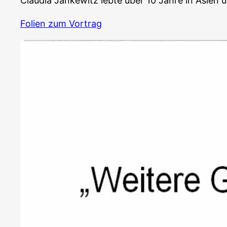
Clau­dia Jan­ke­witz leb­te über 10 Jah­re in Asi­en
Foli­en zum Vortrag
Video-
Player