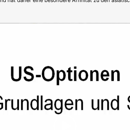
 und hat daher eine beson­de­re Affi­ni­tät zu den asia­ti