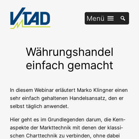
Zum
Inhalt
Menü
springen
Währungshandel
einfach gemacht
In die­sem Web­i­nar erläu­tert Mar­ko Kling­ner einen
sehr ein­fach gehal­te­nen Han­dels­an­satz, den er
selbst täg­lich anwendet.
Hier geht es im Grund­le­gen­den dar­um, die Kern­
aspek­te der Markt­tech­nik mit denen der klas­si­
schen Chart­tech­nik zu ver­bin­den, ohne dabei