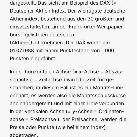
dar­ge­stellt. Das sieht am Bei­spiel des DAX (=
Deut­scher Akti­en Index. Der wich­tigs­te deut­sche
Akti­en­in­dex, bestehend aus den 30 größ­ten und
umsatz­stärks­ten, an der Frank­fur­ter Wert­pa­pier­
bör­se gelis­te­ten deut­schen
(Aktien-)Unternehmen. Der DAX wur­de am
01.07.1988 mit einem Punk­te­stand von 1.000
Punk­ten eingeführt.
In der hori­zon­ta­len Ach­se (= x-Ach­se = Abszis­
sen­ach­se = Zeit­ach­se ) wird die Zeit fort­ge­
schrie­ben, in die­sem Fall ist es ein Monats-Lini­
en­chart, es wer­den also die Monats­schluss­kur­se
anein­an­der­ge­reiht und mit einer Linie ver­bun­den.
In der ver­ti­ka­len Ach­se (= y-Ach­se = Ordi­na­ten­
ach­se = Prei­sach­se ), der Prei­sach­se, wer­den die
Prei­se oder Punk­te (wie bei einem Index)
abgetragen.