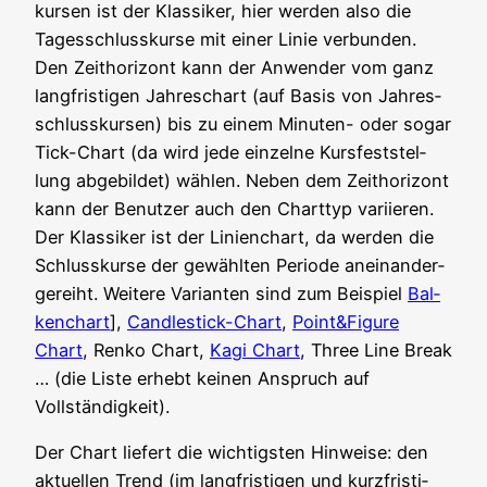
kur­sen ist der Klas­si­ker, hier wer­den also die
Tages­schluss­kur­se mit einer Linie ver­bun­den.
Den Zeit­ho­ri­zont kann der Anwen­der vom ganz
lang­fris­ti­gen Jah­res­chart (auf Basis von Jah­res­
schluss­kur­sen) bis zu einem Minu­ten- oder sogar
Tick-Chart (da wird jede ein­zel­ne Kurs­fest­stel­
lung abge­bil­det) wäh­len. Neben dem Zeit­ho­ri­zont
kann der Benut­zer auch den Chart­typ vari­ie­ren.
Der Klas­si­ker ist der Lini­en­chart, da wer­den die
Schluss­kur­se der gewähl­ten Peri­ode anein­an­der­
ge­reiht. Wei­te­re Vari­an­ten sind zum Bei­spiel
Bal­
ken­chart
],
Cand­le­stick-Chart
,
Point&Figure
Chart
, Ren­ko Chart,
Kagi Chart
, Three Line Break
… (die Lis­te erhebt kei­nen Anspruch auf
Vollständigkeit).
Der Chart lie­fert die wich­tigs­ten Hin­wei­se: den
aktu­el­len Trend (im lang­fris­ti­gen und kurz­fris­ti­