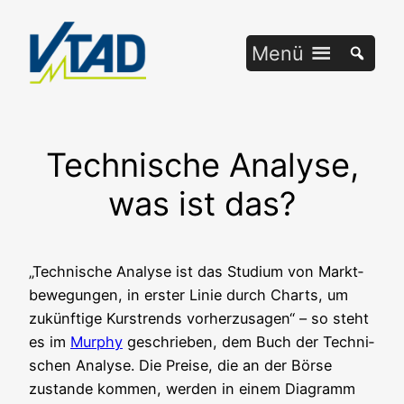
Zum
Inhalt
Menü
springen
Technische Analyse,
was ist das?
„Tech­ni­sche Ana­ly­se ist das Stu­di­um von Markt­
be­we­gun­gen, in ers­ter Linie durch Charts, um
zukünf­ti­ge Kurs­trends vor­her­zu­sa­gen“ – so steht
es im
Mur­phy
geschrie­ben, dem Buch der Tech­ni­
schen Ana­ly­se. Die Prei­se, die an der Bör­se
zustan­de kom­men, wer­den in einem Dia­gramm