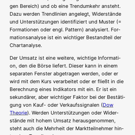
gen Bereich) und ob eine Trend­um­kehr ansteht.
Dazu wer­den Trend­li­ni­en ange­legt, Wider­stän­de
und Unter­stüt­zun­gen iden­ti­fi­ziert und Mus­ter (=
For­ma­tio­nen oder engl. Pat­tern) ana­ly­siert. For­
ma­ti­ons­ana­ly­se ist ein wich­ti­ger Bestand­teil der
Chartanalyse.
Der Umsatz ist eine wei­te­re, wich­ti­ge Infor­ma­ti­
on, den die Bör­se lie­fert. Die­ser kann in einem
sepa­ra­ten Fens­ter abge­tra­gen wer­den, oder er
wird mit dem Kurs ver­ar­bei­tet oder er fließt in die
Berech­nung eines Indi­ka­tors mit ein. Er ist ein
sekun­dä­rer, aber wich­ti­ger Fak­tor bei der Bestä­ti­
gung von Kauf- oder Ver­kaufs­si­gna­len (
Dow
Theo­rie
). Wer­den Unter­stüt­zun­gen oder Wider­
stän­de mit hohem Umsatz her­aus­ge­nom­men,
steht auch die Mehr­heit der Markt­teil­neh­mer hin­