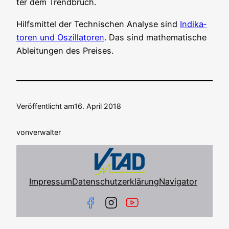
ter dem Trendbruch.
Hilfs­mit­tel der Tech­ni­schen Ana­ly­se sind
Indi­ka­
to­ren und Oszil­la­to­ren
. Das sind mathe­ma­ti­sche
Ablei­tun­gen des Preises.
Veröffentlicht am
16. April 2018
von
verwalter
Impressum
Datenschutzerklärung
Navigator