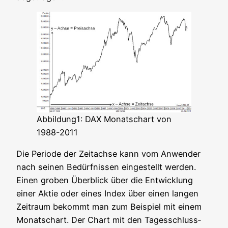
Abbildung1: DAX Monatschart von
1988-2011
Die Peri­ode der Zeit­ach­se kann vom Anwen­der
nach sei­nen Bedürf­nis­sen ein­ge­stellt wer­den.
Einen gro­ben Über­blick über die Ent­wick­lung
einer Aktie oder eines Index über einen lan­gen
Zeit­raum bekommt man zum Bei­spiel mit einem
Monatschart. Der Chart mit den Tages­schluss­