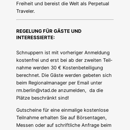
Frei­heit und bereist die Welt als Per­pe­tu­al
Traveler.
REGELUNG FÜR GÄSTE UND
INTERESSIERTE
:
Schnup­pern ist mit vor­he­ri­ger Anmel­dung
kos­ten­frei und erst bei ab der zwei­ten Teil­
nah­me wer­den 30 € Kos­ten­be­tei­li­gung
berech­net. Die Gäs­te wer­den gebe­ten sich
beim Regio­nal­ma­na­ger per Email unter
rm.berlin@vtad.de anzu­mel­den, da die
Plät­ze beschränkt sind!
Gut­schei­ne für eine ein­ma­li­ge kos­ten­lo­se
Teil­nah­me erhal­ten Sie auf Bör­sen­ta­gen,
Mes­sen oder auf schrift­li­che Anfra­ge beim