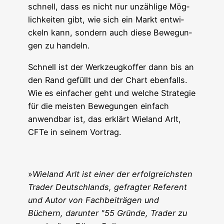
schnell, dass es nicht nur unzäh­li­ge Mög­
lich­kei­ten gibt, wie sich ein Markt ent­wi­
ckeln kann, son­dern auch die­se Bewe­gun­
gen zu handeln.
Schnell ist der Werk­zeug­kof­fer dann bis an
den Rand gefüllt und der Chart eben­falls.
Wie es ein­fa­cher geht und wel­che Stra­te­gie
für die meis­ten Bewe­gun­gen ein­fach
anwend­bar ist, das erklärt Wie­land Arlt,
CFTe in sei­nem Vortrag.
»
Wie­land Arlt ist einer der erfolg­reichs­ten
Trader Deutsch­lands, gefrag­ter Refe­rent
und Autor von Fach­bei­trä­gen und
Büchern, dar­un­ter "55 Grün­de, Trader zu