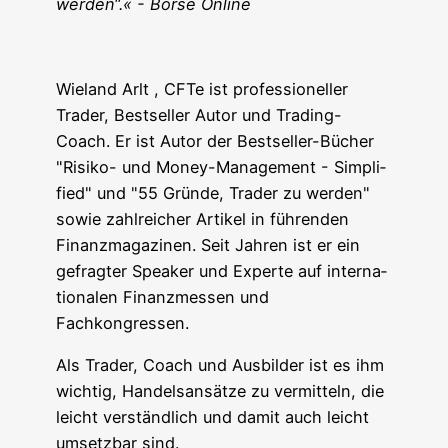
wer­den“.« - Bör­se Online
Wie­land Arlt , CFTe ist pro­fes­sio­nel­ler
Trader, Best­sel­ler Autor und Tra­ding-
Coach. Er ist Autor der Best­sel­ler-Bücher
"Risi­ko- und Money-Manage­ment - Sim­pli­
fied" und "55 Grün­de, Trader zu wer­den"
sowie zahl­rei­cher Arti­kel in füh­ren­den
Finanz­ma­ga­zi­nen. Seit Jah­ren ist er ein
gefrag­ter Spea­k­er und Exper­te auf inter­na­
tio­na­len Finanz­mes­sen und
Fachkongressen.
Als Trader, Coach und Aus­bil­der ist es ihm
wich­tig, Han­dels­an­sät­ze zu ver­mit­teln, die
leicht ver­ständ­lich und damit auch leicht
umsetz­bar sind.