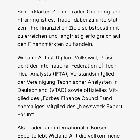
Sein erklär­tes Ziel im Trader-Coa­ching und
-Trai­ning ist es, Trader dabei zu unter­stüt­
zen, ihre finan­zi­el­len Zie­le selbst­be­stimmt
zu errei­chen und lang­fris­tig erfolg­reich auf
den Finanz­märk­ten zu handeln.
Wie­land Arlt ist Diplom-Volks­wirt, Prä­si­
dent der Inter­na­tio­nal Fede­ra­ti­on of Tech­
ni­cal Ana­lysts (IFTA), Vor­stands­mit­glied
der Ver­ei­ni­gung Tech­ni­scher Ana­lys­ten in
Deutsch­land (VTAD) sowie offi­zi­el­les Mit­
glied des „For­bes Finan­ce Coun­cil“ und
ehe­ma­li­ges Mit­glied des „News­week Expert
Forum“.
Als Trader und inter­na­tio­na­ler Bör­sen-
Exper­te lebt Wie­land Arlt die voll­kom­me­ne