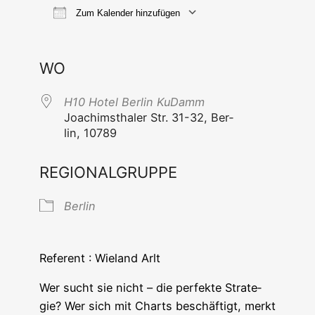
Zum Kalender hinzufügen
ICS her­un­ter­la­den
Goog­le Ka
WO
H10 Hotel Ber­lin KuDamm
Joa­chims­tha­ler Str. 31-32, Ber­
lin, 10789
REGIONALGRUPPE
Ber­lin
Refe­rent : Wie­land Arlt
Wer sucht sie nicht – die per­fek­te Stra­te­
gie? Wer sich mit Charts beschäf­tigt, merkt