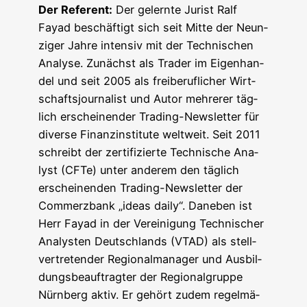
Der Refe­rent:
Der gelern­te Jurist Ralf
Fayad beschäf­tigt sich seit Mit­te der Neun­
zi­ger Jah­re inten­siv mit der Tech­ni­schen
Ana­ly­se. Zunächst als Trader im Eigen­han­
del und seit 2005 als frei­be­ruf­li­cher Wirt­
schafts­jour­na­list und Autor meh­re­rer täg­
lich erschei­nen­der Tra­ding-News­let­ter für
diver­se Finanz­in­sti­tu­te welt­weit. Seit 2011
schreibt der zer­ti­fi­zier­te Tech­ni­sche Ana­
lyst (CFTe) unter ande­rem den täg­lich
erschei­nen­den Tra­ding-News­let­ter der
Com­merz­bank „ide­as dai­ly“. Dane­ben ist
Herr Fayad in der Ver­ei­ni­gung Tech­ni­scher
Ana­lys­ten Deutsch­lands (VTAD) als stell­
ver­tre­ten­der Regio­nal­ma­na­ger und Aus­bil­
dungs­be­auf­trag­ter der Regio­nal­grup­pe
Nürn­berg aktiv. Er gehört zudem regel­mä­