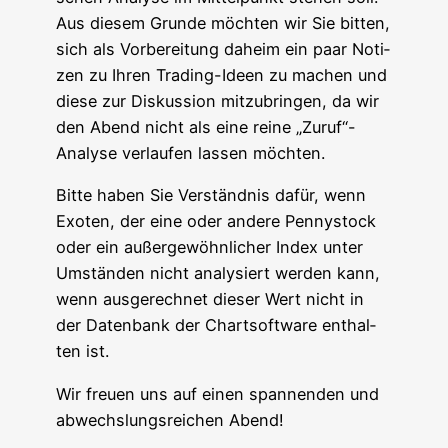
Aus die­sem Grun­de möch­ten wir Sie bit­ten,
sich als Vor­be­rei­tung daheim ein paar Noti­
zen zu Ihren Tra­ding-Ideen zu machen und
die­se zur Dis­kus­si­on mit­zu­brin­gen, da wir
den Abend nicht als eine rei­ne „Zuruf“-
Analyse ver­lau­fen las­sen möchten.
Bit­te haben Sie Ver­ständ­nis dafür, wenn
Exo­ten, der eine oder ande­re Pen­ny­stock
oder ein außer­ge­wöhn­li­cher Index unter
Umstän­den nicht ana­ly­siert wer­den kann,
wenn aus­ge­rech­net die­ser Wert nicht in
der Daten­bank der Chart­soft­ware ent­hal­
ten ist.
Wir freu­en uns auf einen span­nen­den und
abwechs­lungs­rei­chen Abend!