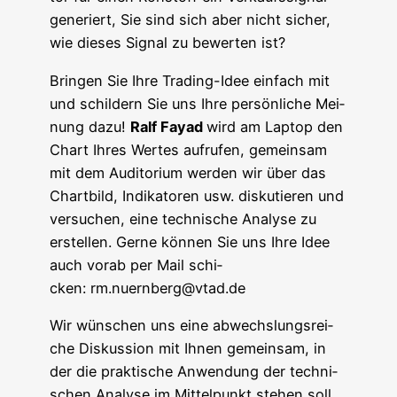
gene­riert, Sie sind sich aber nicht sicher,
wie die­ses Signal zu bewer­ten ist?
Brin­gen Sie Ihre Tra­ding-Idee ein­fach mit
und schil­dern Sie uns Ihre per­sön­li­che Mei­
nung dazu!
Ralf Fayad
wird am Lap­top den
Chart Ihres Wer­tes auf­ru­fen, gemein­sam
mit dem Audi­to­ri­um wer­den wir über das
Chart­bild, Indi­ka­to­ren usw. dis­ku­tie­ren und
ver­su­chen, eine tech­ni­sche Ana­ly­se zu
erstel­len. Ger­ne kön­nen Sie uns Ihre Idee
auch vor­ab per Mail schi­
cken: rm.nuernberg@vtad.de
Wir wün­schen uns eine abwechs­lungs­rei­
che Dis­kus­si­on mit Ihnen gemein­sam, in
der die prak­ti­sche Anwen­dung der tech­ni­
schen Ana­ly­se im Mit­tel­punkt ste­hen soll.