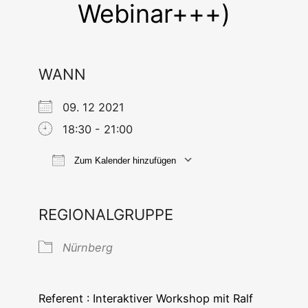
Webinar+++)
WANN
09. 12 2021
18:30 - 21:00
Zum Kalender hinzufügen
ICS her­un­ter­la­den
Goog­le Ka
REGIONALGRUPPE
Nürn­berg
Refe­rent : Inter­ak­ti­ver Work­shop mit Ralf