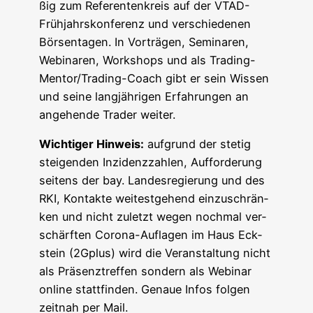
ßig zum Refe­ren­ten­kreis auf der VTAD-
Früh­jahrs­kon­fe­renz und ver­schie­de­nen
Bör­sen­ta­gen. In Vor­trä­gen, Semi­na­ren,
Web­i­na­ren, Work­shops und als Tra­ding-
Men­tor/­Tra­ding-Coach gibt er sein Wis­sen
und sei­ne lang­jäh­ri­gen Erfah­run­gen an
ange­hen­de Trader weiter.
Wich­ti­ger Hin­weis:
auf­grund der ste­tig
stei­gen­den Inzi­denz­zah­len, Auf­for­de­rung
sei­tens der bay. Lan­des­re­gie­rung und des
RKI, Kon­tak­te wei­test­ge­hend ein­zu­schrän­
ken und nicht zuletzt wegen noch­mal ver­
schärf­ten Coro­na-Auf­la­gen im Haus Eck­
stein (2Gplus) wird die Ver­an­stal­tung nicht
als Prä­senz­tref­fen son­dern als Web­i­nar
online statt­fin­den. Genaue Infos fol­gen
zeit­nah per Mail.