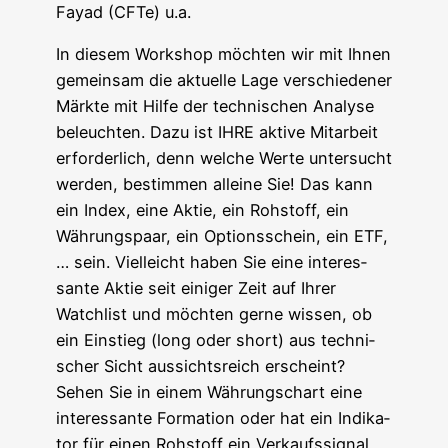
Fayad (CFTe) u.a.
In die­sem Work­shop möch­ten wir mit Ihnen
gemein­sam die aktu­el­le Lage ver­schie­de­ner
Märk­te mit Hil­fe der tech­ni­schen Ana­ly­se
beleuch­ten. Dazu ist IHRE akti­ve Mit­ar­beit
erfor­der­lich, denn wel­che Wer­te unter­sucht
wer­den, bestim­men allei­ne Sie! Das kann
ein Index, eine Aktie, ein Roh­stoff, ein
Wäh­rungs­paar, ein Opti­ons­schein, ein ETF,
… sein. Viel­leicht haben Sie eine inter­es­
san­te Aktie seit eini­ger Zeit auf Ihrer
Watch­list und möch­ten ger­ne wis­sen, ob
ein Ein­stieg (long oder short) aus tech­ni­
scher Sicht aus­sichts­reich erscheint?
Sehen Sie in einem Wäh­rungs­chart eine
inter­es­san­te For­ma­ti­on oder hat ein Indi­ka­
tor für einen Roh­stoff ein Ver­kaufs­si­gnal