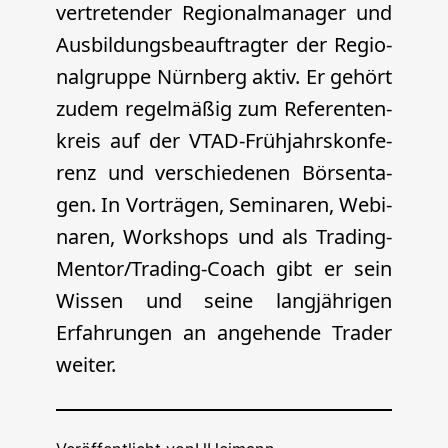
ver­tre­ten­der Regio­nal­ma­na­ger und
Aus­bil­dungs­be­auf­trag­ter der Regio­
nal­grup­pe Nürn­berg aktiv. Er gehört
zudem regel­mä­ßig zum Refe­ren­ten­
kreis auf der VTAD-Früh­jahrs­kon­fe­
renz und ver­schie­de­nen Bör­sen­ta­
gen. In Vor­trä­gen, Semi­na­ren, Web­i­
na­ren, Work­shops und als Tra­ding-
Men­tor/­Tra­ding-Coach gibt er sein
Wis­sen und sei­ne lang­jäh­ri­gen
Erfah­run­gen an ange­hen­de Trader
weiter.