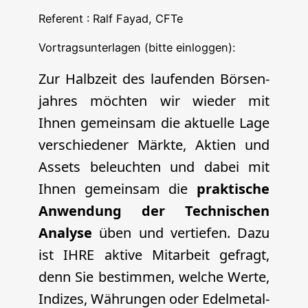
Refe­rent : Ralf Fayad, CFTe
Vor­trags­un­ter­la­gen (bit­te einloggen):
Zur Halb­zeit des lau­fen­den Bör­sen­
jah­res möch­ten wir wie­der mit
Ihnen gemein­sam die aktu­el­le Lage
ver­schie­de­ner Märk­te, Akti­en und
Assets beleuch­ten und dabei mit
Ihnen gemein­sam die
prak­ti­sche
Anwen­dung der Tech­ni­schen
Ana­ly­se
üben und ver­tie­fen. Dazu
ist IHRE akti­ve Mit­ar­beit gefragt,
denn Sie bestim­men, wel­che Wer­te,
Indi­zes, Wäh­run­gen oder Edel­me­tal­