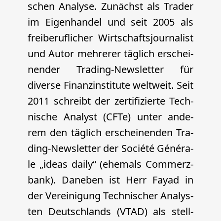
schen Ana­ly­se. Zunächst als Trader
im Eigen­han­del und seit 2005 als
frei­be­ruf­li­cher Wirt­schafts­jour­na­list
und Autor meh­re­rer täg­lich erschei­
nen­der Tra­ding-News­let­ter für
diver­se Finanz­in­sti­tu­te welt­weit. Seit
2011 schreibt der zer­ti­fi­zier­te Tech­
ni­sche Ana­lyst (CFTe) unter ande­
rem den täg­lich erschei­nen­den Tra­
ding-News­let­ter der Socié­té Géné­ra­
le „ide­as dai­ly“ (ehe­mals Com­merz­
bank). Dane­ben ist Herr Fayad in
der Ver­ei­ni­gung Tech­ni­scher Ana­lys­
ten Deutsch­lands (VTAD) als stell­