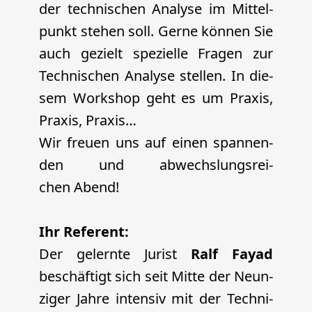
der tech­ni­schen Ana­ly­se im Mit­tel­
punkt ste­hen soll. Ger­ne kön­nen Sie
auch gezielt spe­zi­el­le Fra­gen zur
Tech­ni­schen Ana­ly­se stel­len. In die­
sem Work­shop geht es um Pra­xis,
Pra­xis, Praxis…
Wir freu­en uns auf einen span­nen­
den und abwechs­lungs­rei­
chen Abend!
Ihr Referent:
Der gelern­te Jurist
Ralf Fayad
beschäf­tigt sich seit Mit­te der Neun­
zi­ger Jah­re inten­siv mit der Tech­ni­