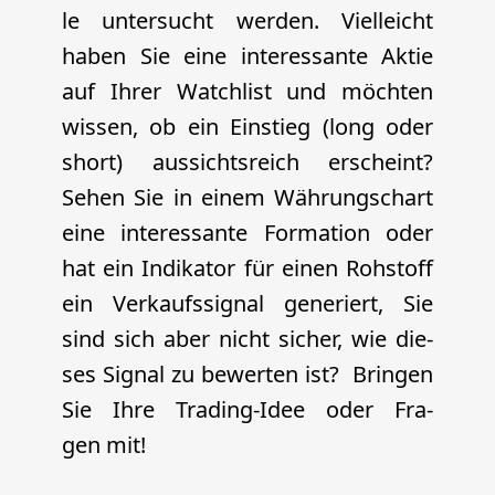
le unter­sucht wer­den. Viel­leicht
haben Sie eine inter­es­san­te Aktie
auf Ihrer Watch­list und möch­ten
wis­sen, ob ein Ein­stieg (long oder
short) aus­sichts­reich erscheint?
Sehen Sie in einem Wäh­rungs­chart
eine inter­es­san­te For­ma­ti­on oder
hat ein Indi­ka­tor für einen Roh­stoff
ein Ver­kaufs­si­gnal gene­riert, Sie
sind sich aber nicht sicher, wie die­
ses Signal zu bewer­ten ist?
Brin­gen
Sie Ihre Tra­ding-Idee oder Fra­
gen mit!