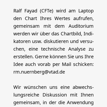
Ralf Fayad (CFTe)
wird am Lap­top
den Chart Ihres Wer­tes auf­ru­fen,
gemein­sam mit dem Audi­to­ri­um
wer­den wir über das Chart­bild, Indi­
ka­to­ren usw. dis­ku­tie­ren und ver­su­
chen, eine tech­ni­sche Ana­ly­se zu
erstel­len. Ger­ne kön­nen Sie uns Ihre
Idee auch vor­ab per Mail schi­cken:
rm.nuernberg@vtad.de
Wir wün­schen uns eine abwechs­
lungs­rei­che Dis­kus­si­on mit Ihnen
gemein­sam, in der die Anwen­dung