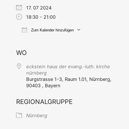
17. 07 2024
18:30 - 21:00
Zum Kalender hinzufügen
ICS her­un­ter­la­den
Goog­le Ka
WO
eck­stein haus der evang.-luth. kir­che
nürnberg
Burg­stras­se 1-3, Raum 1.01, Nürn­berg,
90403 , Bayern
REGIONALGRUPPE
Nürn­berg