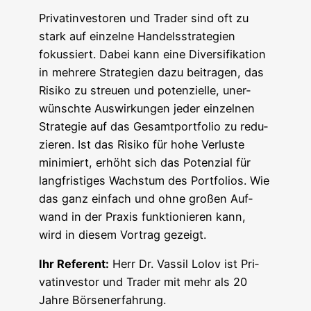
Pri­vat­in­ves­to­ren und Trader sind oft zu
stark auf ein­zel­ne Han­dels­stra­te­gien
fokus­siert. Dabei kann eine Diver­si­fi­ka­ti­on
in meh­re­re Stra­te­gien dazu bei­tra­gen, das
Risi­ko zu streu­en und poten­zi­el­le, uner­
wünsch­te Aus­wir­kun­gen jeder ein­zel­nen
Stra­te­gie auf das Gesamt­port­fo­lio zu redu­
zie­ren. Ist das Risi­ko für hohe Ver­lus­te
mini­miert, erhöht sich das Poten­zi­al für
lang­fris­ti­ges Wachs­tum des Port­fo­li­os. Wie
das ganz ein­fach und ohne gro­ßen Auf­
wand in der Pra­xis funk­tio­nie­ren kann,
wird in die­sem Vor­trag gezeigt.
Ihr Refe­rent:
Herr Dr. Vas­sil Lolov ist Pri­
vat­in­ves­tor und Trader mit mehr als 20
Jah­re Börsenerfahrung.