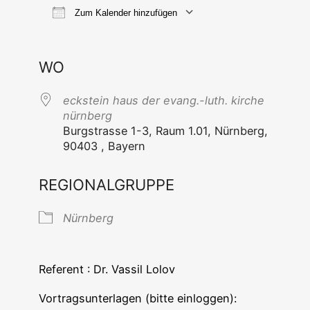
Zum Kalender hinzufügen
ICS her­un­ter­la­den
Goog­le Ka
WO
eck­stein haus der evang.-luth. kir­che
nürnberg
Burg­stras­se 1-3, Raum 1.01, Nürn­berg,
90403 , Bayern
REGIONALGRUPPE
Nürn­berg
Refe­rent : Dr. Vas­sil Lolov
Vor­trags­un­ter­la­gen (bit­te einloggen):