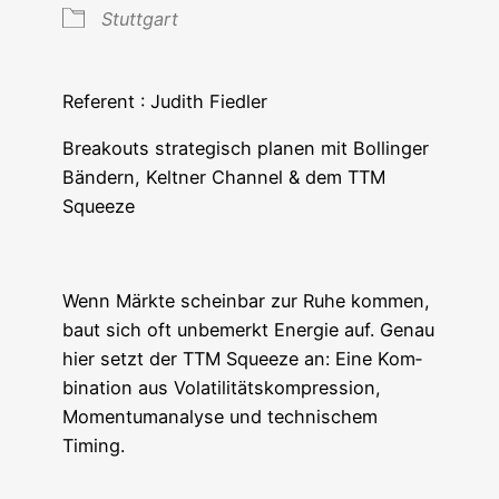
Stutt­gart
Refe­rent : Judith Fiedler
Brea­kouts stra­te­gisch pla­nen mit Bol­lin­ger
Bän­dern, Kelt­ner Chan­nel & dem TTM
Squeeze
Wenn Märk­te schein­bar zur Ruhe kom­men,
baut sich oft unbe­merkt Ener­gie auf. Genau
hier setzt der TTM Squeeze an: Eine Kom­
bi­na­ti­on aus Vola­ti­li­täts­kom­pres­si­on,
Momen­tum­ana­ly­se und tech­ni­schem
Timing.