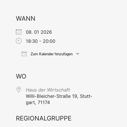
WANN
08. 01 2026
18:30 - 20:00
Zum Kalender hinzufügen
ICS her­un­ter­la­den
Goog­le Ka
WO
Haus der Wirtschaft
Wil­li-Blei­cher-Stra­ße 19, Stutt­
gart, 71174
REGIONALGRUPPE