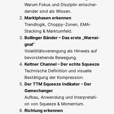
War­um Fokus und Dis­zi­plin ent­schei­
den­der sind als Wissen.
Markt­pha­sen erkennen
Trend­lo­gik, Chop­py-Zonen, EMA-
Stack­ing & Marktumfeld.
Bol­lin­ger Bän­der – Das ers­te „Warn­si­
gnal“
Vola­ti­li­täts­ver­en­gung als Hin­weis auf
bevor­ste­hen­de Bewegung.
Kelt­ner Chan­nel – Der ech­te Squeeze
Tech­ni­sche Defi­ni­ti­on und visu­el­le
Bestä­ti­gung der Kompression.
Der TTM Squeeze Indi­ka­tor – Der
Gamechanger
Auf­bau, Anwen­dung und Inter­pre­ta­ti­
on von Squeeze & Momentum.
Rich­tung erkennen