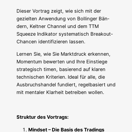
Die­ser Vor­trag zeigt, wie sich mit der
geziel­ten Anwen­dung von Bol­lin­ger Bän­
dern, Kelt­ner Chan­nel und dem TTM
Squeeze Indi­ka­tor sys­te­ma­tisch Brea­kout-
Chan­cen iden­ti­fi­zie­ren lassen.
Ler­nen Sie, wie Sie Markt­druck erken­nen,
Momen­tum bewer­ten und Ihre Ein­stie­ge
stra­te­gisch timen, basie­rend auf kla­ren
tech­ni­schen Kri­te­ri­en. Ide­al für alle, die
Aus­bruchs­han­del fun­diert, regel­ba­siert und
mit men­ta­ler Klar­heit betrei­ben wollen.
Struk­tur des Vortrags:
Mind­set – Die Basis des Tradings