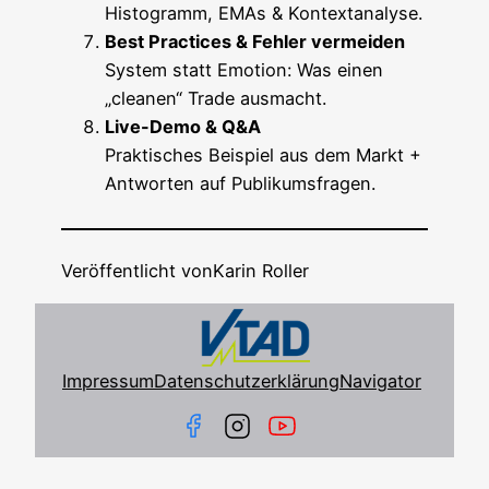
His­to­gramm, EMAs & Kontextanalyse.
Best Prac­ti­ces & Feh­ler vermeiden
Sys­tem statt Emo­ti­on: Was einen
„clea­nen“ Trade ausmacht.
Live-Demo & Q&A
Prak­ti­sches Bei­spiel aus dem Markt +
Ant­wor­ten auf Publikumsfragen.
Veröffentlicht von
Karin Roller
Impressum
Datenschutzerklärung
Navigator