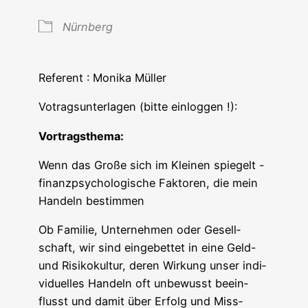
Nürn­berg
Refe­rent : Moni­ka Müller
Votrags­un­ter­la­gen (bit­te einloggen !):
Vor­trags­the­ma:
Wenn das Gro­ße sich im Klei­nen spie­gelt -
finanz­psy­cho­lo­gi­sche Fak­to­ren, die mein
Han­deln bestimmen
Ob Fami­lie, Unter­neh­men oder Gesell­
schaft, wir sind ein­ge­bet­tet in eine Geld-
und Risi­ko­kul­tur, deren Wir­kung unser indi­
vi­du­el­les Han­deln oft unbe­wusst beein­
flusst und damit über Erfolg und Miss­