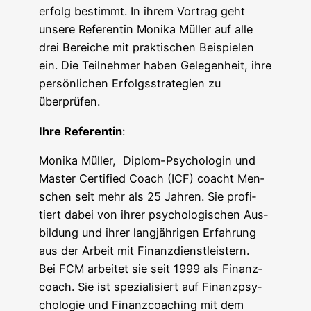
erfolg bestimmt. In ihrem Vor­trag geht
unse­re Refe­ren­tin Moni­ka Mül­ler auf alle
drei Berei­che mit prak­ti­schen Bei­spie­len
ein. Die Teil­neh­mer haben Gele­gen­heit, ihre
per­sön­li­chen Erfolgs­stra­te­gien zu
überprüfen.
Ihre Refe­ren­tin
:
Moni­ka Mül­ler, Diplom-Psy­cho­lo­gin und
Mas­ter Cer­ti­fied Coach (ICF) coacht Men­
schen seit mehr als 25 Jah­ren. Sie pro­fi­
tiert dabei von ihrer psy­cho­lo­gi­schen Aus­
bil­dung und ihrer lang­jäh­ri­gen Erfah­rung
aus der Arbeit mit Finanz­dienst­leis­tern.
Bei FCM arbei­tet sie seit 1999 als Finanz­
coach. Sie ist spe­zia­li­siert auf Finanz­psy­
cho­lo­gie und Finanz­coa­ching mit dem