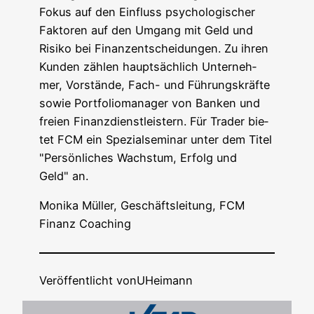
Fokus auf den Ein­fluss psy­cho­lo­gi­scher
Fak­to­ren auf den Umgang mit Geld und
Risi­ko bei Finanz­ent­schei­dun­gen. Zu ihren
Kun­den zäh­len haupt­säch­lich Unter­neh­
mer, Vor­stän­de, Fach- und Füh­rungs­kräf­te
sowie Port­fo­lio­ma­na­ger von Ban­ken und
frei­en Finanz­dienst­leis­tern. Für Trader bie­
tet FCM ein Spe­zi­al­se­mi­nar unter dem Titel
"Per­sön­li­ches Wachs­tum, Erfolg und
Geld" an.
Moni­ka Mül­ler, Geschäfts­lei­tung, FCM
Finanz Coaching
Veröffentlicht von
UHeimann