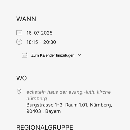
WANN
16. 07 2025
18:15 - 20:30
Zum Kalender hinzufügen
ICS her­un­ter­la­den
Goog­le Ka
WO
eck­stein haus der evang.-luth. kir­che
nürnberg
Burg­stras­se 1-3, Raum 1.01, Nürn­berg,
90403 , Bayern
REGIONALGRUPPE