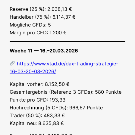
Reser­ve (25 %): 2.038,13 €
Han­del­bar (75 %): 6.114,37 €
Mög­li­che CFDs: 5
Mar­gin pro CFD: 1.200 €
Woche 11 — 16.–20.03.2026
https://www.vtad.de/dax-trading-strategie-
16-03-20-03-2026/
Kapi­tal vor­her: 8.152,50 €
Gesamt­ergeb­nis (Refe­renz 3 CFDs): 580 Punk­te
Punk­te pro CFD: 193,33
Hoch­rech­nung (5 CFDs): 966,67 Punk­te
Trader (50 %): 483,33 €
Kapi­tal neu: 8.635,83 €