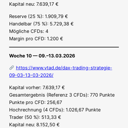
Kapi­tal neu: 7.639,17 €
Reser­ve (25 %): 1.909,79 €
Han­del­bar (75 %): 5.729,38 €
Mög­li­che CFDs: 4
Mar­gin pro CFD: 1.200 €
Woche 10 — 09.–13.03.2026
https://www.vtad.de/dax-trading-strategie-
09-03-13-03-2026/
Kapi­tal vor­her: 7.639,17 €
Gesamt­ergeb­nis (Refe­renz 3 CFDs): 770 Punk­te
Punk­te pro CFD: 256,67
Hoch­rech­nung (4 CFDs): 1.026,67 Punk­te
Trader (50 %): 513,33 €
Kapi­tal neu: 8.152,50 €