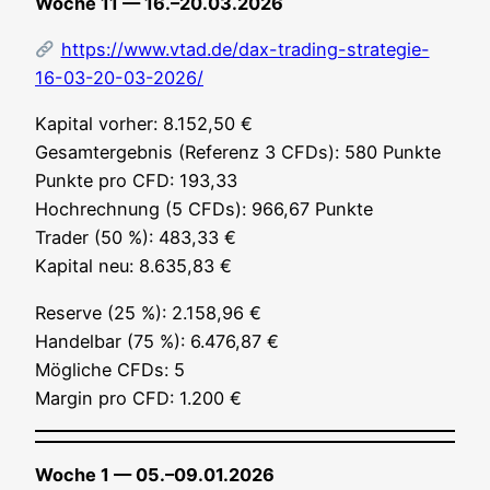
Woche 11 — 16.–20.03.2026
https://www.vtad.de/dax-trading-strategie-
16-03-20-03-2026/
Kapi­tal vor­her: 8.152,50 €
Gesamt­ergeb­nis (Refe­renz 3 CFDs): 580 Punk­te
Punk­te pro CFD: 193,33
Hoch­rech­nung (5 CFDs): 966,67 Punk­te
Trader (50 %): 483,33 €
Kapi­tal neu: 8.635,83 €
Reser­ve (25 %): 2.158,96 €
Han­del­bar (75 %): 6.476,87 €
Mög­li­che CFDs: 5
Mar­gin pro CFD: 1.200 €
Woche 1 — 05.–09.01.2026