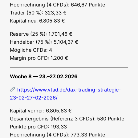
Hoch­rech­nung (4 CFDs): 646,67 Punk­te
Trader (50 %): 323,33 €
Kapi­tal neu: 6.805,83 €
Reser­ve (25 %): 1.701,46 €
Han­del­bar (75 %): 5.104,37 €
Mög­li­che CFDs: 4
Mar­gin pro CFD: 1.200 €
Woche 8 — 23.–27.02.2026
https://www.vtad.de/dax-trading-strategie-
23-02-27-02-2026/
Kapi­tal vor­her: 6.805,83 €
Gesamt­ergeb­nis (Refe­renz 3 CFDs): 580 Punk­te
Punk­te pro CFD: 193,33
Hoch­rech­nung (4 CFDs): 773,33 Punk­te