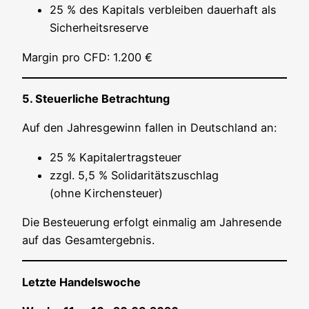
25 % des Kapi­tals ver­blei­ben dau­er­haft als
Sicherheitsreserve
Mar­gin pro CFD: 1.200 €
5. Steu­er­li­che Betrachtung
Auf den Jah­res­ge­winn fal­len in Deutsch­land an:
25 % Kapitalertragsteuer
zzgl. 5,5 % Soli­da­ri­täts­zu­schlag
(ohne Kir­chen­steu­er)
Die Besteue­rung erfolgt ein­ma­lig am Jah­res­en­de
auf das Gesamtergebnis.
Letz­te Handelswoche