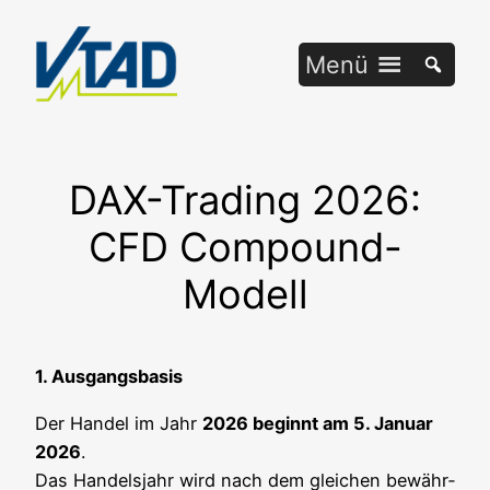
Zum
Inhalt
Menü
springen
DAX-Trading 2026:
CFD Compound-
Modell
1. Aus­gangs­ba­sis
Der Han­del im Jahr
2026 beginnt am 5. Janu­ar
2026
.
Das Han­dels­jahr wird nach dem glei­chen bewähr­