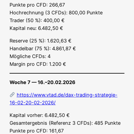
Punk­te pro CFD: 266,67
Hoch­rech­nung (3 CFDs): 800,00 Punk­te
Trader (50 %): 400,00 €
Kapi­tal neu: 6.482,50 €
Reser­ve (25 %): 1.620,63 €
Han­del­bar (75 %): 4.861,87 €
Mög­li­che CFDs: 4
Mar­gin pro CFD: 1.200 €
Woche 7 — 16.–20.02.2026
https://www.vtad.de/dax-trading-strategie-
16-02-20-02-2026/
Kapi­tal vor­her: 6.482,50 €
Gesamt­ergeb­nis (Refe­renz 3 CFDs): 485 Punk­te
Punk­te pro CFD: 161,67