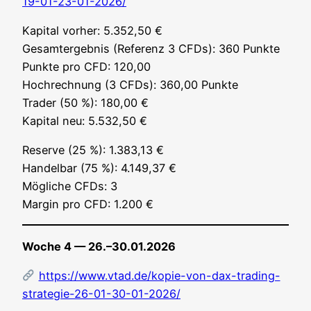
19-01-23-01-2026/
Kapi­tal vor­her: 5.352,50 €
Gesamt­ergeb­nis (Refe­renz 3 CFDs): 360 Punk­te
Punk­te pro CFD: 120,00
Hoch­rech­nung (3 CFDs): 360,00 Punk­te
Trader (50 %): 180,00 €
Kapi­tal neu: 5.532,50 €
Reser­ve (25 %): 1.383,13 €
Han­del­bar (75 %): 4.149,37 €
Mög­li­che CFDs: 3
Mar­gin pro CFD: 1.200 €
Woche 4 — 26.–30.01.2026
https://www.vtad.de/kopie-von-dax-trading-
strategie-26-01-30-01-2026/