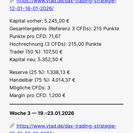
https://www.vtad.de/dax-trading-strategie-
12-01-16-01-2026/
Kapi­tal vor­her: 5.245,00 €
Gesamt­ergeb­nis (Refe­renz 3 CFDs): 215 Punk­te
Punk­te pro CFD: 71,67
Hoch­rech­nung (3 CFDs): 215,00 Punk­te
Trader (50 %): 107,50 €
Kapi­tal neu: 5.352,50 €
Reser­ve (25 %): 1.338,13 €
Han­del­bar (75 %): 4.014,37 €
Mög­li­che CFDs: 3
Mar­gin pro CFD: 1.200 €
Woche 3 — 19.–23.01.2026
https://www.vtad.de/dax-trading-strategie-