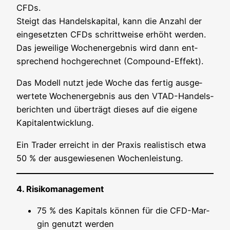
CFDs.
Steigt das Han­dels­ka­pi­tal, kann die Anzahl der
ein­ge­setz­ten CFDs schritt­wei­se erhöht wer­den.
Das jewei­li­ge Wochen­er­geb­nis wird dann ent­
spre­chend hoch­ge­rech­net (Com­pound-Effekt).
Das Modell nutzt jede Woche das fer­tig aus­ge­
wer­te­te Wochen­er­geb­nis aus den VTAD-Han­dels­
be­rich­ten und über­trägt die­ses auf die eige­ne
Kapitalentwicklung.
Ein Trader erreicht in der Pra­xis rea­lis­tisch etwa
50 % der aus­ge­wie­se­nen Wochenleistung.
4. Risi­ko­ma­nage­ment
75 % des Kapi­tals kön­nen für die CFD-Mar­
gin genutzt werden