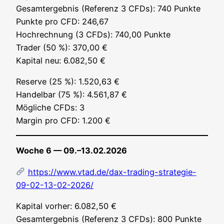
Gesamt­ergeb­nis (Refe­renz 3 CFDs): 740 Punk­te
Punk­te pro CFD: 246,67
Hoch­rech­nung (3 CFDs): 740,00 Punk­te
Trader (50 %): 370,00 €
Kapi­tal neu: 6.082,50 €
Reser­ve (25 %): 1.520,63 €
Han­del­bar (75 %): 4.561,87 €
Mög­li­che CFDs: 3
Mar­gin pro CFD: 1.200 €
Woche 6 — 09.–13.02.2026
https://www.vtad.de/dax-trading-strategie-
09-02-13-02-2026/
Kapi­tal vor­her: 6.082,50 €
Gesamt­ergeb­nis (Refe­renz 3 CFDs): 800 Punk­te