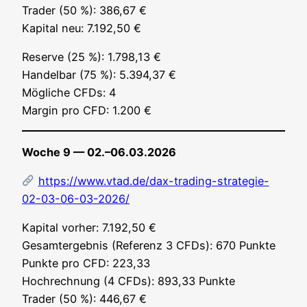
Trader (50 %): 386,67 €
Kapi­tal neu: 7.192,50 €
Reser­ve (25 %): 1.798,13 €
Han­del­bar (75 %): 5.394,37 €
Mög­li­che CFDs: 4
Mar­gin pro CFD: 1.200 €
Woche 9 — 02.–06.03.2026
https://www.vtad.de/dax-trading-strategie-
02-03-06-03-2026/
Kapi­tal vor­her: 7.192,50 €
Gesamt­ergeb­nis (Refe­renz 3 CFDs): 670 Punk­te
Punk­te pro CFD: 223,33
Hoch­rech­nung (4 CFDs): 893,33 Punk­te
Trader (50 %): 446,67 €