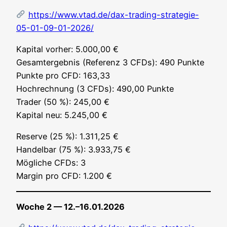
https://www.vtad.de/dax-trading-strategie-
05-01-09-01-2026/
Kapi­tal vor­her: 5.000,00 €
Gesamt­ergeb­nis (Refe­renz 3 CFDs): 490 Punk­te
Punk­te pro CFD: 163,33
Hoch­rech­nung (3 CFDs): 490,00 Punk­te
Trader (50 %): 245,00 €
Kapi­tal neu: 5.245,00 €
Reser­ve (25 %): 1.311,25 €
Han­del­bar (75 %): 3.933,75 €
Mög­li­che CFDs: 3
Mar­gin pro CFD: 1.200 €
Woche 2 — 12.–16.01.2026