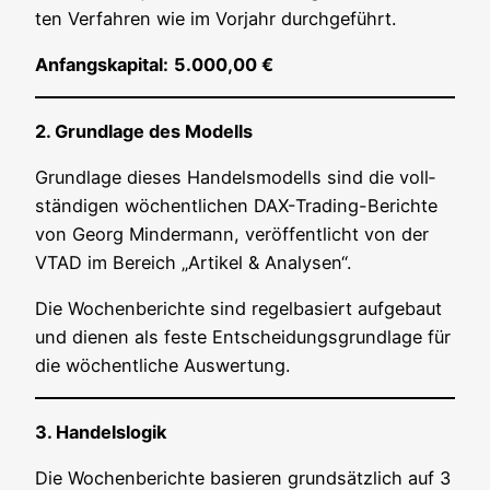
ten Ver­fah­ren wie im Vor­jahr durchgeführt.
Anfangs­ka­pi­tal:
5.000,00 €
2. Grund­la­ge des Modells
Grund­la­ge die­ses Han­dels­mo­dells sind die voll­
stän­di­gen wöchent­li­chen DAX-Tra­ding-Berich­te
von Georg Min­der­mann, ver­öf­fent­licht von der
VTAD im Bereich „Arti­kel & Analysen“.
Die Wochen­be­rich­te sind regel­ba­siert auf­ge­baut
und die­nen als fes­te Ent­schei­dungs­grund­la­ge für
die wöchent­li­che Auswertung.
3. Han­dels­lo­gik
Die Wochen­be­rich­te basie­ren grund­sätz­lich auf 3