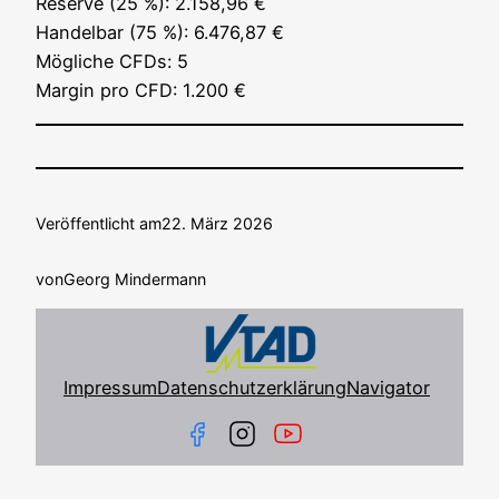
Reser­ve (25 %): 2.158,96 €
Han­del­bar (75 %): 6.476,87 €
Mög­li­che CFDs: 5
Mar­gin pro CFD: 1.200 €
Veröffentlicht am
22. März 2026
von
Georg Mindermann
Impressum
Datenschutzerklärung
Navigator