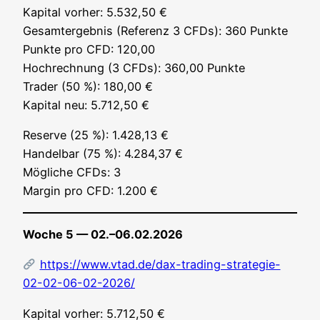
Kapi­tal vor­her: 5.532,50 €
Gesamt­ergeb­nis (Refe­renz 3 CFDs): 360 Punk­te
Punk­te pro CFD: 120,00
Hoch­rech­nung (3 CFDs): 360,00 Punk­te
Trader (50 %): 180,00 €
Kapi­tal neu: 5.712,50 €
Reser­ve (25 %): 1.428,13 €
Han­del­bar (75 %): 4.284,37 €
Mög­li­che CFDs: 3
Mar­gin pro CFD: 1.200 €
Woche 5 — 02.–06.02.2026
https://www.vtad.de/dax-trading-strategie-
02-02-06-02-2026/
Kapi­tal vor­her: 5.712,50 €