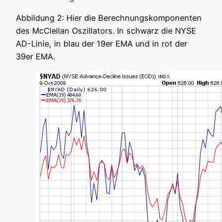
Abbil­dung 2: Hier die Berech­nungs­kom­po­nen­ten
des McClel­lan Oszil­la­tors. In schwarz die NYSE
AD-Linie, in blau der 19er EMA und in rot der
39er EMA.