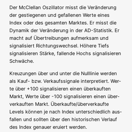
Der McClel­lan Oszil­la­tor misst die Ver­än­de­rung
der gestie­ge­nen und gefal­le­nen Wer­te eines
Index oder des gesam­ten Mark­tes. Er misst die
Dyna­mik der Ver­än­de­rung in der AD-Sta­tis­tik. Er
macht auf Über­trei­bun­gen auf­merk­sam und
signa­li­siert Rich­tungs­wech­sel. Höhe­re Tiefs
signa­li­sie­ren Stär­ke, fal­len­de Hochs signa­li­sie­ren
Schwäche.
Kreu­zun­gen über und unter die Null­li­nie wer­den
als Kauf- bzw. Ver­kaufs­si­gna­le inter­pre­tiert. Wer­
te über +100 signa­li­sie­ren einen über­kauf­ten
Markt, Wer­te über -100 signa­li­sie­ren einen über­
ver­kauf­ten Markt. Überkaufte/überverkaufte
Levels kön­nen je nach Index unter­schied­lich aus­
fal­len und soll­ten über den his­to­ri­schen Ver­lauf
des Index genau­er eru­iert werden.