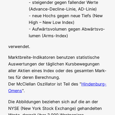
- stei­gen­der gegen fal­len­der Wer­te
(Advan­ce-Decli­ne-Linie, AD-Linie)
- neue Hochs gegen neue Tiefs (New
High – New Low Index)
- Auf­wärts­vo­lu­men gegen Abwärts­vo­
lu­men (Arms-Index)
ver­wen­det.
Markt­brei­te-Indi­ka­to­ren benut­zen sta­tis­ti­sche
Aus­wer­tun­gen der täg­li­chen Kurs­be­we­gun­gen
aller Akti­en eines Index oder des gesam­ten Mark­
tes für deren Berechnung.
Der McClel­lan Oszil­la­tor ist Teil des "
Hin­den­burg-
Omens
".
Die Abbil­dun­gen bezie­hen sich auf die an der
NYSE (New York Stock Exch­an­ge) gehan­del­ten
Wer­te, der­zeit über 3.000 Wertpapiere.