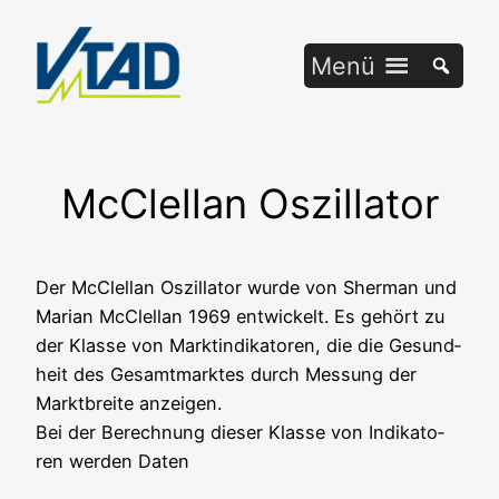
Zum
Inhalt
Menü
springen
McClellan Oszillator
Der McClel­lan Oszil­la­tor wur­de von Sher­man und
Mari­an McClel­lan 1969 ent­wi­ckelt. Es gehört zu
der Klas­se von Markt­in­di­ka­to­ren, die die Gesund­
heit des Gesamt­mark­tes durch Mes­sung der
Markt­brei­te anzeigen.
Bei der Berech­nung die­ser Klas­se von Indi­ka­to­
ren wer­den Daten