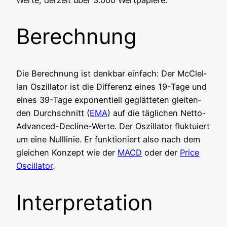
Berechnung
Die Berech­nung ist denk­bar ein­fach: Der McClel­
lan Oszil­la­tor ist die Dif­fe­renz eines 19-Tage und
eines 39-Tage expo­nen­ti­ell geglät­te­ten glei­ten­
den Durch­schnitt (
EMA
) auf die täg­li­chen Net­to-
Advan­ced-Decli­ne-Wer­te. Der Oszil­la­tor fluk­tu­iert
um eine Null­li­nie. Er funk­tio­niert also nach dem
glei­chen Kon­zept wie der
MACD
oder der
Pri­ce
Oscil­la­tor
.
Interpretation