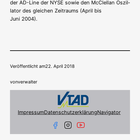
der AD-Line der NYSE sowie den McClel­lan Oszil­
la­tor des glei­chen Zeit­raums (April bis
Juni 2004).
Veröffentlicht am
22. April 2018
von
verwalter
Impressum
Datenschutzerklärung
Navigator