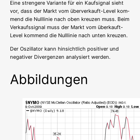
Eine stren­ge­re Vari­an­te für ein Kauf­si­gnal sieht
vor, dass der Markt vom über­ver­kauft-Level kom­
mend die Null­li­nie nach oben kreu­zen muss. Beim
Ver­kaufs­si­gnal muss der Markt vom über­kauft-
Level kom­mend die Null­li­nie nach unten kreuzen.
Der Oszil­la­tor kann hin­sicht­lich posi­ti­ver und
nega­ti­ver Diver­gen­zen ana­ly­siert werden.
Abbildungen