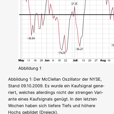
Abbil­dung 1
Abbil­dung 1: Der McClel­lan Oszil­la­tor der NYSE,
Stand 09.10.2009. Es wur­de ein Kauf­si­gnal gene­
riert, wel­ches aller­dings nicht der stren­gen Vari­
an­te eines Kauf­si­gnals genügt. In den letz­ten
Wochen haben sich tie­fe­re Tiefs und höhe­re
Hochs gebil­det (Drei­eck).