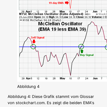
Abbil­dung 4
Abbil­dung 4: Die­se Gra­fik stammt vom Glos­sar
von stockchart.com. Es zeigt die bei­den EMA's