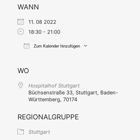
WANN
11. 08 2022
18:30 - 21:00
Zum Kalender hinzufügen
ICS her­un­ter­la­den
Goog­le Ka
WO
Hos­pi­tal­hof Stuttgart
Büch­sen­stra­ße 33, Stutt­gart, Baden-
Würt­tem­berg, 70174
REGIONALGRUPPE
Stutt­gart