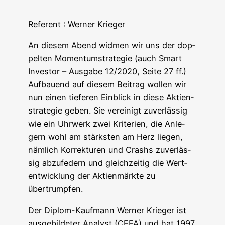
Refe­rent : Wer­ner Krieger
An die­sem Abend wid­men wir uns der dop­
pel­ten Momen­tum­stra­te­gie (auch Smart
Inves­tor – Aus­ga­be 12/2020, Sei­te 27 ff.)
Auf­bau­end auf die­sem Bei­trag wol­len wir
nun einen tie­fe­ren Ein­blick in die­se Akti­en­
stra­te­gie geben. Sie ver­ei­nigt zuver­läs­sig
wie ein Uhr­werk zwei Kri­te­ri­en, die Anle­
gern wohl am stärks­ten am Herz lie­gen,
näm­lich Kor­rek­tu­ren und Crashs zuver­läs­
sig abzu­fe­dern und gleich­zei­tig die Wert­
ent­wick­lung der Akti­en­märk­te zu
übertrumpfen.
Der Diplom-Kauf­mann Wer­ner Krie­ger ist
aus­ge­bil­de­ter Ana­lyst (CEFA) und hat 1997