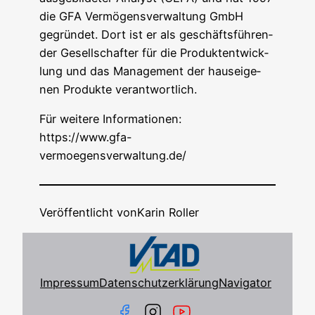
die GFA Ver­mö­gens­ver­wal­tung GmbH
gegrün­det. Dort ist er als geschäfts­füh­ren­
der Gesell­schaf­ter für die Pro­dukt­ent­wick­
lung und das Manage­ment der haus­ei­ge­
nen Pro­duk­te verantwortlich.
Für wei­te­re Infor­ma­tio­nen:
https://www.gfa-
vermoegensverwaltung.de/
Veröffentlicht von
Karin Roller
Impressum
Datenschutzerklärung
Navigator