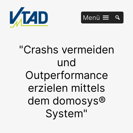
Zum
Inhalt
Menü
springen
"Crashs vermeiden
und
Outperformance
erzielen mittels
dem domosys®
System"