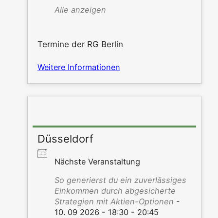
Alle anzei­gen
Ter­mi­ne der RG Berlin
Wei­te­re Informationen
Düsseldorf
Nächs­te Veranstaltung
So gene­rierst du ein zuver­läs­si­ges
Ein­kom­men durch abge­si­cher­te
Stra­te­gien mit Akti­en-Optio­nen
-
10. 09 2026 - 18:30 - 20:45