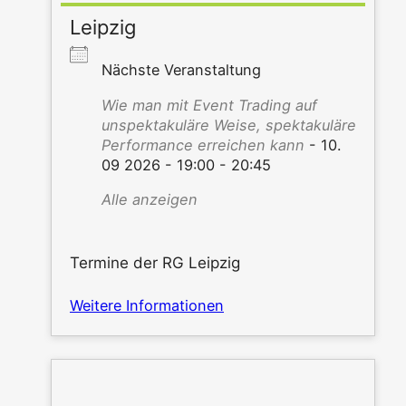
Leipzig
Nächs­te Veranstaltung
Wie man mit Event Tra­ding auf
unspek­ta­ku­lä­re Wei­se, spek­ta­ku­lä­re
Per­for­mance errei­chen kann
- 10.
09 2026 - 19:00 - 20:45
Alle anzei­gen
Ter­mi­ne der RG Leipzig
Wei­te­re Informationen