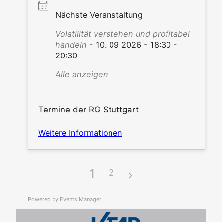
Nächs­te Veranstaltung
Vola­ti­li­tät ver­ste­hen und pro­fi­ta­bel
han­deln
- 10. 09 2026 - 18:30 -
20:30
Alle anzei­gen
Ter­mi­ne der RG Stuttgart
Wei­te­re Informationen
1
2
Powered by
Events Mana­ger