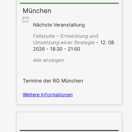
München
Nächs­te Veranstaltung
Fall­stu­die – Ent­wick­lung und
Umset­zung einer Stra­te­gie
- 12. 08
2026 - 18:30 - 21:00
Alle anzei­gen
Ter­mi­ne der RG München
Wei­te­re Informationen