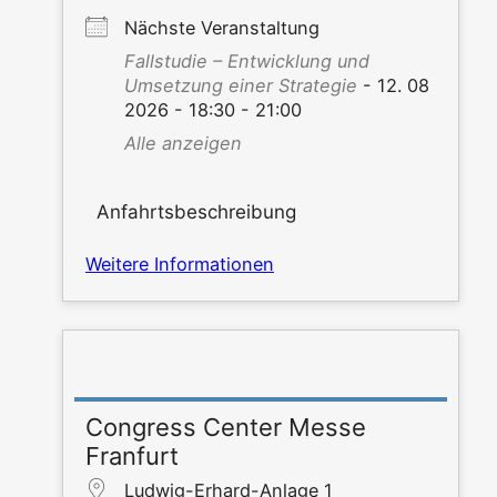
Nächs­te Veranstaltung
Fall­stu­die – Ent­wick­lung und
Umset­zung einer Stra­te­gie
- 12. 08
2026 - 18:30 - 21:00
Alle anzei­gen
Anfahrtsbeschreibung
Wei­te­re Informationen
Congress Center Messe
Franfurt
Lud­wig-Erhard-Anla­ge 1