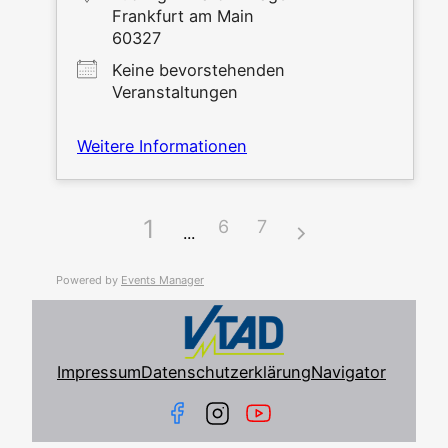
Frank­furt am Main
60327
Kei­ne bevor­ste­hen­den
Veranstaltungen
Wei­te­re Informationen
1
6
7
Powered by
Events Mana­ger
Impressum
Datenschutzerklärung
Navigator