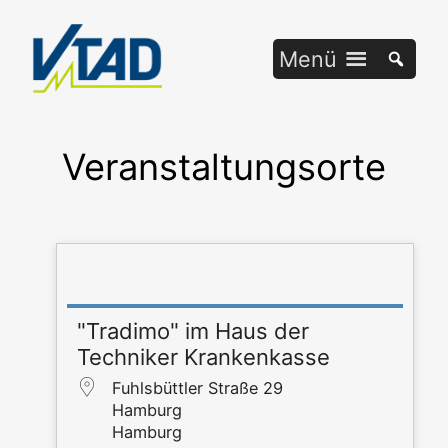
Zum
Inhalt
Menü
springen
Veranstaltungsorte
"Tradimo" im Haus der
Techniker Krankenkasse
Fuhls­bütt­ler Stra­ße 29
Ham­burg
Ham­burg