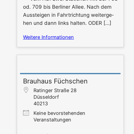
od. 709 bis Ber­li­ner Allee. Nach dem
Aus­stei­gen in Fahrt­rich­tung wei­ter­ge­
hen und dann links hal­ten. ODER […]
Wei­te­re Informationen
Brauhaus Füchschen
Ratin­ger Stra­ße 28
Düs­sel­dorf
40213
Kei­ne bevor­ste­hen­den
Veranstaltungen