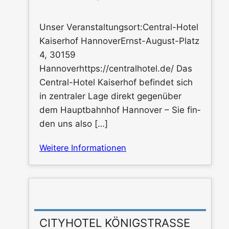
Unser Veranstaltungsort:Central-Hotel
Kai­ser­hof Han­no­ver­Ernst-August-Platz
4, 30159
Hannoverhttps://centralhotel.de/ Das
Cen­tral-Hotel Kai­ser­hof befin­det sich
in zen­tra­ler Lage direkt gegen­über
dem Haupt­bahn­hof Han­no­ver – Sie fin­
den uns also […]
Wei­te­re Informationen
CITYHOTEL KÖNIGSTRASSE