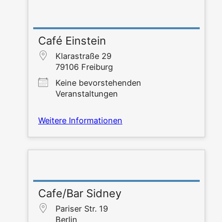
Café Einstein
Kla­ra­stra­ße 29
79106 Frei­burg
Kei­ne bevor­ste­hen­den
Veranstaltungen
Wei­te­re Informationen
Cafe/Bar Sidney
Pari­ser Str. 19
Ber­lin