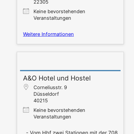
22305
Kei­ne bevor­ste­hen­den
Veranstaltungen
Wei­te­re Informationen
A&O Hotel und Hostel
Cor­ne­li­us­str. 9
Düs­sel­dorf
40215
Kei­ne bevor­ste­hen­den
Veranstaltungen
- Vom Hbf zwei Sta­tio­nen mit der 708