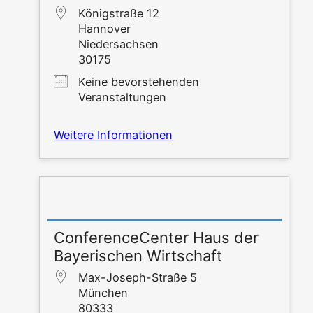
König­stra­ße 12
Han­no­ver
Nie­der­sach­sen
30175
Kei­ne bevor­ste­hen­den
Veranstaltungen
Wei­te­re Informationen
ConferenceCenter Haus der
Bayerischen Wirtschaft
Max-Joseph-Stra­ße 5
Mün­chen
80333