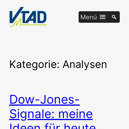
Zum
Inhalt
Menü
springen
Kategorie:
Analysen
Dow-Jones-
Signale: meine
Ideen für heute