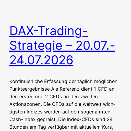
DAX-Trading-
Strategie – 20.07.-
24.07.2026
Kon­ti­nu­ier­li­che Erfas­sung der täg­lich mög­li­chen
Punkteergebnisse Als Refe­renz dient 1 CFD an
den ers­ten und 2 CFDs an den zwei­ten
Aktionszonen. Die CFDs auf die welt­weit wich­
tigs­ten Indi­zes wer­den auf den soge­nann­ten
Cash-Index gepreist. Die Index-CFDs sind 24
Stun­den am Tag ver­füg­bar mit aktu­el­lem Kurs,