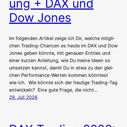
ung + DAX und
Dow Jones
Im fol­gen­den Arti­kel zei­ge ich Dir, wel­che mög­li­
chen Tra­ding-Chan­cen es heu­te im DAX und Dow
Jones geben könn­te, mit genau­en Ent­ries und
einer kur­zen Anlei­tung, wie Du mei­ne Ideen so
umset­zen kannst, damit Du in etwa zu den glei­
chen Per­for­mance-Wer­ten kom­men könn­test
wie ich. Wie könn­te sich der heu­ti­ge Tra­ding-Tag
entwickeln? Eine gute Fra­ge, die nicht…
29. Juli 2026