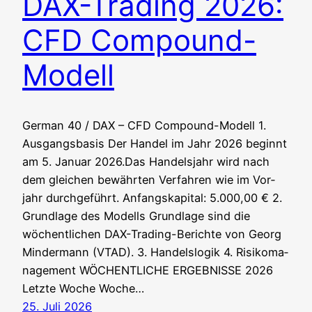
DAX-Trading 2026:
CFD Compound-
Modell
Ger­man 40 / DAX – CFD Compound-Modell 1.
Aus­gangs­ba­sis Der Han­del im Jahr 2026 beginnt
am 5. Janu­ar 2026.Das Han­dels­jahr wird nach
dem glei­chen bewähr­ten Ver­fah­ren wie im Vor­
jahr durchgeführt. Anfangs­ka­pi­tal: 5.000,00 € 2.
Grund­la­ge des Modells Grund­la­ge sind die
wöchent­li­chen DAX-Tra­ding-Berich­te von Georg
Min­der­mann (VTAD). 3. Han­dels­lo­gik 4. Risi­ko­ma­
nage­ment WÖCHENTLICHE ERGEBNISSE 2026
Letz­te Woche Woche…
25. Juli 2026