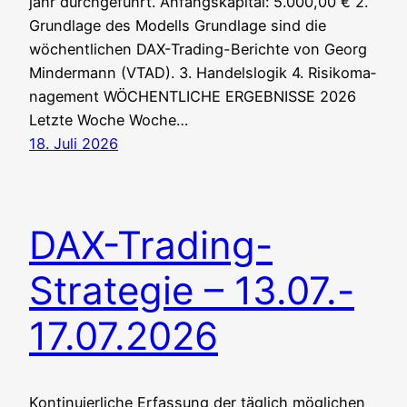
jahr durchgeführt. Anfangs­ka­pi­tal: 5.000,00 € 2.
Grund­la­ge des Modells Grund­la­ge sind die
wöchent­li­chen DAX-Tra­ding-Berich­te von Georg
Min­der­mann (VTAD). 3. Han­dels­lo­gik 4. Risi­ko­ma­
nage­ment WÖCHENTLICHE ERGEBNISSE 2026
Letz­te Woche Woche…
18. Juli 2026
DAX-Trading-
Strategie – 13.07.-
17.07.2026
Kon­ti­nu­ier­li­che Erfas­sung der täg­lich mög­li­chen