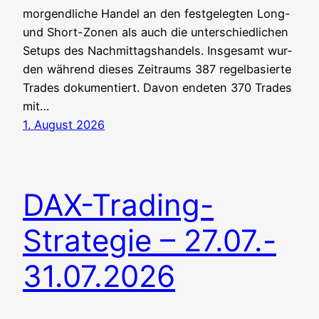
mor­gend­li­che Han­del an den fest­ge­leg­ten Long-
und Short-Zonen als auch die unter­schied­li­chen
Set­ups des Nachmittagshandels. Ins­ge­samt wur­
den wäh­rend die­ses Zeit­raums 387 regel­ba­sier­te
Trades doku­men­tiert. Davon ende­ten 370 Trades
mit…
1. August 2026
DAX-Trading-
Strategie – 27.07.-
31.07.2026