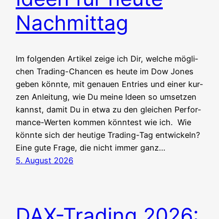
Nachmittag
Im fol­gen­den Arti­kel zei­ge ich Dir, wel­che mög­li­
chen Tra­ding-Chan­cen es heu­te im Dow Jones
geben könn­te, mit genau­en Ent­ries und einer kur­
zen Anlei­tung, wie Du mei­ne Ideen so umset­zen
kannst, damit Du in etwa zu den glei­chen Per­for­
mance-Wer­ten kom­men könn­test wie ich. Wie
könn­te sich der heu­ti­ge Tra­ding-Tag entwickeln?
Eine gute Fra­ge, die nicht immer ganz…
5. August 2026
DAX-Trading 2026: