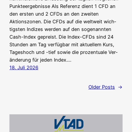
Punkteergebnisse Als Refe­renz dient 1 CFD an
den ers­ten und 2 CFDs an den zwei­ten
Aktionszonen. Die CFDs auf die welt­weit wich­
tigs­ten Indi­zes wer­den auf den soge­nann­ten
Cash-Index gepreist. Die Index-CFDs sind 24
Stun­den am Tag ver­füg­bar mit aktu­el­lem Kurs,
Tages­hoch und -tief sowie die pro­zen­tua­le Ver­
än­de­rung für jeden Index.…
18. Juli 2026
Older Posts
→