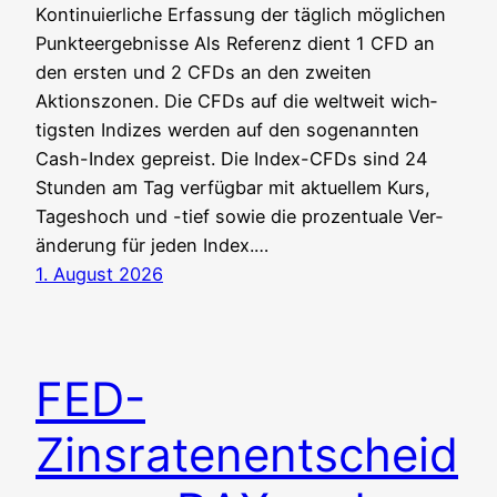
Kon­ti­nu­ier­li­che Erfas­sung der täg­lich mög­li­chen
Punkteergebnisse Als Refe­renz dient 1 CFD an
den ers­ten und 2 CFDs an den zwei­ten
Aktionszonen. Die CFDs auf die welt­weit wich­
tigs­ten Indi­zes wer­den auf den soge­nann­ten
Cash-Index gepreist. Die Index-CFDs sind 24
Stun­den am Tag ver­füg­bar mit aktu­el­lem Kurs,
Tages­hoch und -tief sowie die pro­zen­tua­le Ver­
än­de­rung für jeden Index.…
1. August 2026
FED-
Zinsratenentscheid