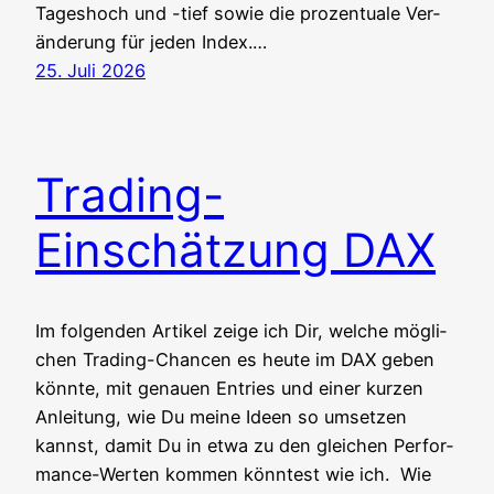
Tages­hoch und -tief sowie die pro­zen­tua­le Ver­
än­de­rung für jeden Index.…
25. Juli 2026
Trading-
Einschätzung DAX
Im fol­gen­den Arti­kel zei­ge ich Dir, wel­che mög­li­
chen Tra­ding-Chan­cen es heu­te im DAX geben
könn­te, mit genau­en Ent­ries und einer kur­zen
Anlei­tung, wie Du mei­ne Ideen so umset­zen
kannst, damit Du in etwa zu den glei­chen Per­for­
mance-Wer­ten kom­men könn­test wie ich. Wie