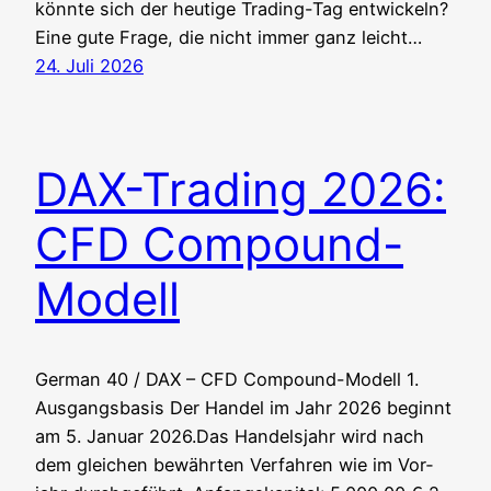
könn­te sich der heu­ti­ge Tra­ding-Tag entwickeln?
Eine gute Fra­ge, die nicht immer ganz leicht…
24. Juli 2026
DAX-Trading 2026:
CFD Compound-
Modell
Ger­man 40 / DAX – CFD Compound-Modell 1.
Aus­gangs­ba­sis Der Han­del im Jahr 2026 beginnt
am 5. Janu­ar 2026.Das Han­dels­jahr wird nach
dem glei­chen bewähr­ten Ver­fah­ren wie im Vor­