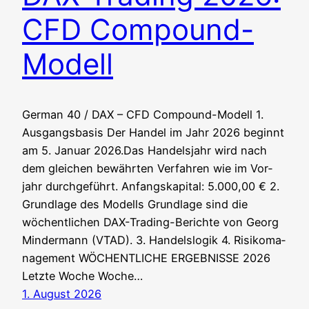
CFD Compound-
Modell
Ger­man 40 / DAX – CFD Compound-Modell 1.
Aus­gangs­ba­sis Der Han­del im Jahr 2026 beginnt
am 5. Janu­ar 2026.Das Han­dels­jahr wird nach
dem glei­chen bewähr­ten Ver­fah­ren wie im Vor­
jahr durchgeführt. Anfangs­ka­pi­tal: 5.000,00 € 2.
Grund­la­ge des Modells Grund­la­ge sind die
wöchent­li­chen DAX-Tra­ding-Berich­te von Georg
Min­der­mann (VTAD). 3. Han­dels­lo­gik 4. Risi­ko­ma­
nage­ment WÖCHENTLICHE ERGEBNISSE 2026
Letz­te Woche Woche…
1. August 2026