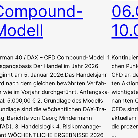
Compound-
06.
Modell
10.
r­man 40 / DAX – CFD Compound-Modell 1.
Kon­ti­nu­ie
s­gangs­ba­sis Der Han­del im Jahr 2026
chen Punk
ginnt am 5. Janu­ar 2026.Das Han­dels­jahr
CFD an de
rd nach dem glei­chen bewähr­ten Ver­fah­
ten Aktion
n wie im Vor­jahr durchgeführt. Anfangs­ka­
wich­tigs­
­tal: 5.000,00 € 2. Grund­la­ge des Modells
nann­ten 
und­la­ge sind die wöchent­li­chen DAX-Tra­
CFDs sind
ng-Berich­te von Georg Min­der­mann
aktu­el­le
AD). 3. Han­dels­lo­gik 4. Risi­ko­ma­nage­
die pro­zen
nt WÖCHENTLICHE ERGEBNISSE 2026
…