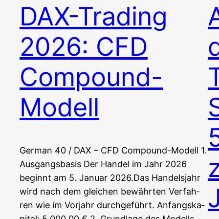
DAX-Trading
2026: CFD
Compound-
Modell
Ger­man 40 / DAX – CFD Compound-Modell 1.
Aus­gangs­ba­sis Der Han­del im Jahr 2026
beginnt am 5. Janu­ar 2026.Das Han­dels­jahr
wird nach dem glei­chen bewähr­ten Ver­fah­
ren wie im Vor­jahr durchgeführt. Anfangs­ka­
pi­tal: 5.000,00 € 2. Grund­la­ge des Modells