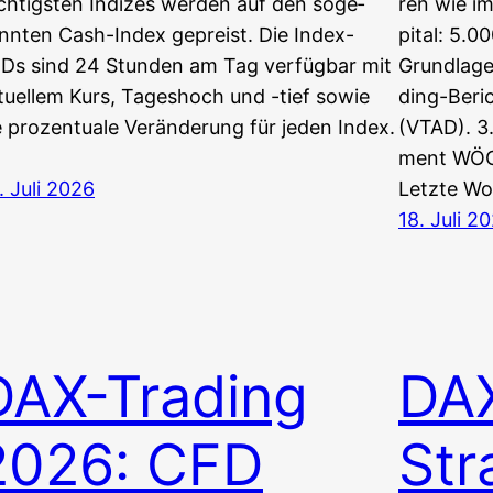
ch­tigs­ten Indi­zes wer­den auf den soge­
ren wie im
nn­ten Cash-Index gepreist. Die Index-
pi­tal: 5.
Ds sind 24 Stun­den am Tag ver­füg­bar mit
Grund­la­g
tu­el­lem Kurs, Tages­hoch und -tief sowie
ding-Beri
 pro­zen­tua­le Ver­än­de­rung für jeden Index.
(VTAD). 3. 
ment WÖ
. Juli 2026
Letz­te 
18. Juli 2
DAX-Trading
DAX
2026: CFD
Str