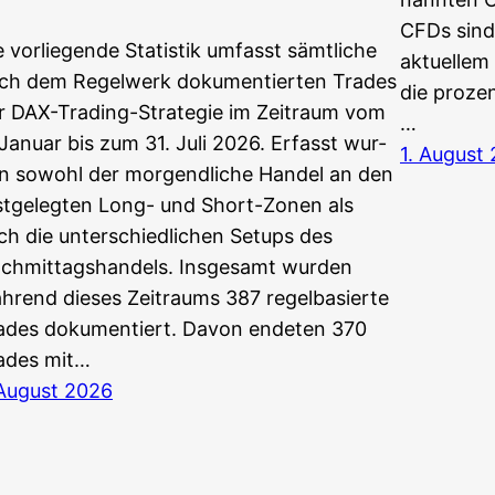
CFDs sind
 vor­lie­gen­de Sta­tis­tik umfasst sämt­li­che
aktu­el­le
ch dem Regel­werk doku­men­tier­ten Trades
die pro­zen
r DAX-Tra­ding-Stra­te­gie im Zeit­raum vom
…
 Janu­ar bis zum 31. Juli 2026. Erfasst wur­
1. August
n sowohl der mor­gend­li­che Han­del an den
st­ge­leg­ten Long- und Short-Zonen als
ch die unter­schied­li­chen Set­ups des
chmittagshandels. Ins­ge­samt wur­den
h­rend die­ses Zeit­raums 387 regel­ba­sier­te
ades doku­men­tiert. Davon ende­ten 370
ades mit…
 August 2026