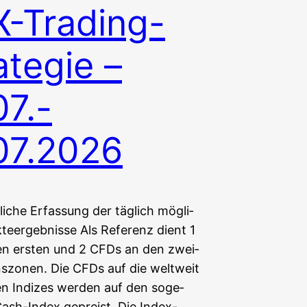
-Trading-
ategie –
07.-
07.2026
r­li­che Erfas­sung der täg­lich mög­li­
teergebnisse Als Refe­renz dient 1
n ers­ten und 2 CFDs an den zwei­
szonen. Die CFDs auf die welt­weit
ten Indi­zes wer­den auf den soge­
Cash-Index gepreist. Die Index-