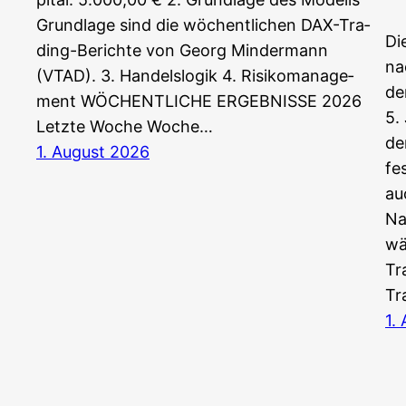
Grund­la­ge sind die wöchent­li­chen DAX-Tra­
Die
ding-Berich­te von Georg Min­der­mann
na
(VTAD). 3. Han­dels­lo­gik 4. Risi­ko­ma­nage­
de
ment WÖCHENTLICHE ERGEBNISSE 2026
5.
Letz­te Woche Woche…
de
1. August 2026
fe
au
Na
wä
Tr
Tr
1.