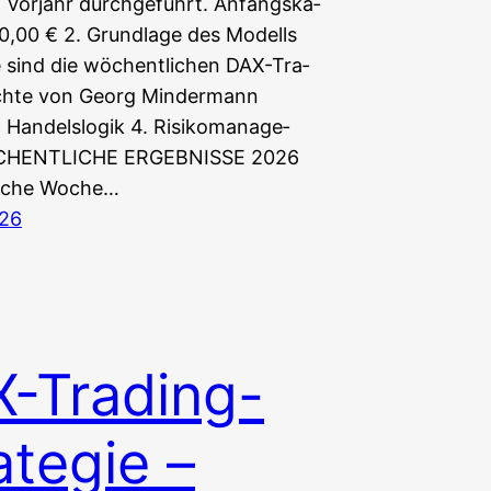
 Vor­jahr durchgeführt. Anfangs­ka­
000,00 € 2. Grund­la­ge des Modells
e sind die wöchent­li­chen DAX-Tra­
ch­te von Georg Min­der­mann
Han­dels­lo­gik 4. Risi­ko­ma­nage­
CHENTLICHE ERGEBNISSE 2026
Woche Woche…
026
-Trading-
ategie –