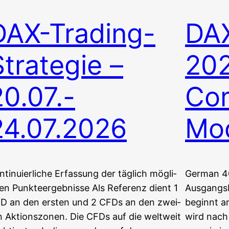
DAX-Trading-
DAX
Strategie –
20
20.07.-
Co
24.07.2026
Mod
­ti­nu­ier­li­che Erfas­sung der täg­lich mög­li­
Ger­man 4
en Punkteergebnisse Als Refe­renz dient 1
Aus­gangs­
D an den ers­ten und 2 CFDs an den zwei­
beginnt am
n Aktionszonen. Die CFDs auf die welt­weit
wird nach 