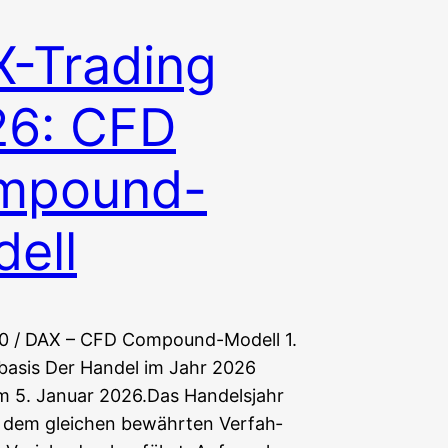
-Trading
26: CFD
mpound-
ell
0 / DAX – CFD Compound-Modell 1.
ba­sis Der Han­del im Jahr 2026
 5. Janu­ar 2026.Das Han­dels­jahr
dem glei­chen bewähr­ten Ver­fah­