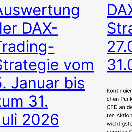
Auswertung
DAX
der DAX-
Str
Trading-
27.
Strategie vom
31.
5. Januar bis
Kon­ti­nu­ie
zum 31.
chen Punk
CFD an de
Juli 2026
ten Aktion
wich­tigs­
nann­ten 