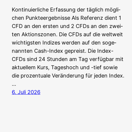
Kon­ti­nu­ier­li­che Erfas­sung der täg­lich mög­li­
chen Punkteergebnisse Als Refe­renz dient 1
CFD an den ers­ten und 2 CFDs an den zwei­
ten Aktionszonen. Die CFDs auf die welt­weit
wich­tigs­ten Indi­zes wer­den auf den soge­
nann­ten Cash-Index gepreist. Die Index-
CFDs sind 24 Stun­den am Tag ver­füg­bar mit
aktu­el­lem Kurs, Tages­hoch und -tief sowie
die pro­zen­tua­le Ver­än­de­rung für jeden Index.
…
6. Juli 2026