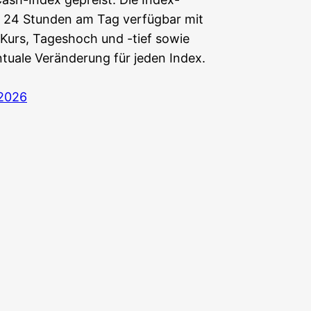
 24 Stun­den am Tag ver­füg­bar mit
m Kurs, Tages­hoch und -tief sowie
­tua­le Ver­än­de­rung für jeden Index.
 2026