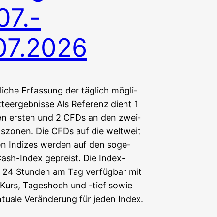
07.-
07.2026
r­li­che Erfas­sung der täg­lich mög­li­
teergebnisse Als Refe­renz dient 1
n ers­ten und 2 CFDs an den zwei­
szonen. Die CFDs auf die welt­weit
ten Indi­zes wer­den auf den soge­
Cash-Index gepreist. Die Index-
 24 Stun­den am Tag ver­füg­bar mit
m Kurs, Tages­hoch und -tief sowie
­tua­le Ver­än­de­rung für jeden Index.