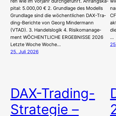
ren wie im Vor­jahr durchgeführt. Anfangs­ka­
wi
pi­tal: 5.000,00 € 2. Grund­la­ge des Modells
na
Grund­la­ge sind die wöchent­li­chen DAX-Tra­
CF
ding-Berich­te von Georg Min­der­mann
ak
(VTAD). 3. Han­dels­lo­gik 4. Risi­ko­ma­nage­
die
ment WÖCHENTLICHE ERGEBNISSE 2026
…
Letz­te Woche Woche…
25
25. Juli 2026
DAX-Trading-
Strategie –