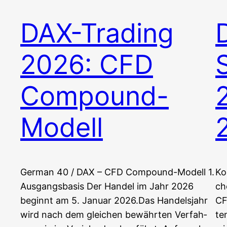
DAX-Trading
2026: CFD
Compound-
Modell
Ger­man 40 / DAX – CFD Compound-Modell 1.
Kon
Aus­gangs­ba­sis Der Han­del im Jahr 2026
ch
beginnt am 5. Janu­ar 2026.Das Han­dels­jahr
CF
wird nach dem glei­chen bewähr­ten Ver­fah­
te