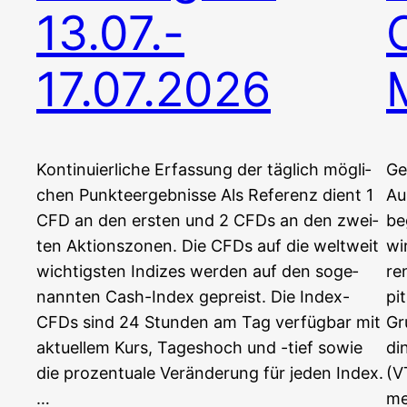
13.07.-
17.07.2026
Kon­ti­nu­ier­li­che Erfas­sung der täg­lich mög­li­
Ge
chen Punkteergebnisse Als Refe­renz dient 1
Au
CFD an den ers­ten und 2 CFDs an den zwei­
be
ten Aktionszonen. Die CFDs auf die welt­weit
wi
wich­tigs­ten Indi­zes wer­den auf den soge­
re
nann­ten Cash-Index gepreist. Die Index-
pi
CFDs sind 24 Stun­den am Tag ver­füg­bar mit
Gr
aktu­el­lem Kurs, Tages­hoch und -tief sowie
di
die pro­zen­tua­le Ver­än­de­rung für jeden Index.
(VT
…
me