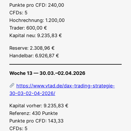
Punk­te pro CFD: 240,00
CFDs: 5
Hoch­rech­nung: 1.200,00
Trader: 600,00 €
Kapi­tal neu: 9.235,83 €
Reser­ve: 2.308,96 €
Han­del­bar: 6.926,87 €
Woche 13 — 30.03.–02.04.2026
https://www.vtad.de/dax-trading-strategie-
30-03-02-04-2026/
Kapi­tal vor­her: 9.235,83 €
Refe­renz: 430 Punk­te
Punk­te pro CFD: 143,33
CFDs: 5