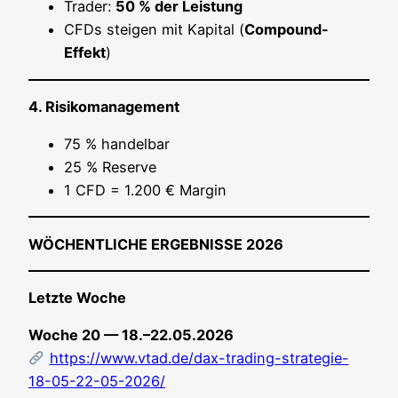
Trader:
50 % der Leistung
CFDs stei­gen mit Kapi­tal (
Com­pound-
Effekt
)
4. Risi­ko­ma­nage­ment
75 % handelbar
25 % Reserve
1 CFD = 1.200 € Margin
WÖCHENTLICHE ERGEBNISSE 2026
Letz­te Woche
Woche 20 — 18.–22.05.2026
https://www.vtad.de/dax-trading-strategie-
18-05-22-05-2026/