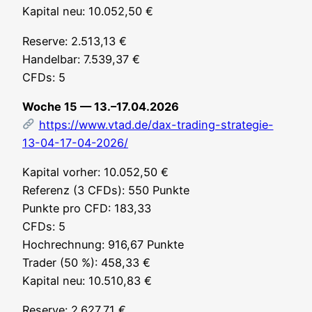
Kapi­tal neu: 10.052,50 €
Reser­ve: 2.513,13 €
Han­del­bar: 7.539,37 €
CFDs: 5
Woche 15 — 13.–17.04.2026
https://www.vtad.de/dax-trading-strategie-
13-04-17-04-2026/
Kapi­tal vor­her: 10.052,50 €
Refe­renz (3 CFDs): 550 Punk­te
Punk­te pro CFD: 183,33
CFDs: 5
Hoch­rech­nung: 916,67 Punk­te
Trader (50 %): 458,33 €
Kapi­tal neu: 10.510,83 €
Reser­ve: 2.627,71 €