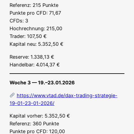
Refe­renz: 215 Punk­te
Punk­te pro CFD: 71,67
CFDs: 3
Hoch­rech­nung: 215,00
Trader: 107,50 €
Kapi­tal neu: 5.352,50 €
Reser­ve: 1.338,13 €
Han­del­bar: 4.014,37 €
Woche 3 — 19.–23.01.2026
https://www.vtad.de/dax-trading-strategie-
19-01-23-01-2026/
Kapi­tal vor­her: 5.352,50 €
Refe­renz: 360 Punk­te
Punk­te pro CFD: 120,00