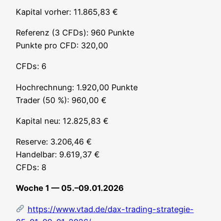
Kapi­tal vor­her: 11.865,83 €
Refe­renz (3 CFDs): 960 Punk­te
Punk­te pro CFD: 320,00
CFDs: 6
Hoch­rech­nung: 1.920,00 Punk­te
Trader (50 %): 960,00 €
Kapi­tal neu: 12.825,83 €
Reser­ve: 3.206,46 €
Han­del­bar: 9.619,37 €
CFDs: 8
Woche 1 — 05.–09.01.2026
https://www.vtad.de/dax-trading-strategie-