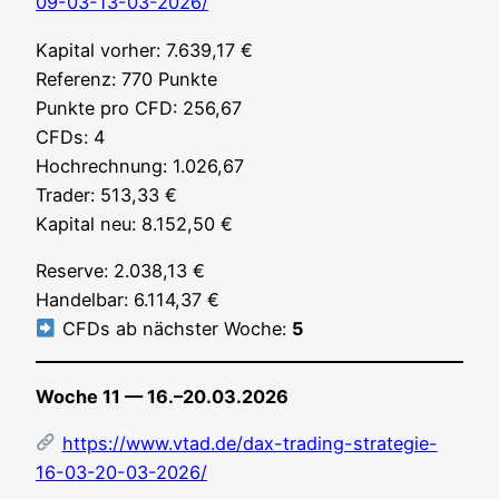
09-03-13-03-2026/
Kapi­tal vor­her: 7.639,17 €
Refe­renz: 770 Punk­te
Punk­te pro CFD: 256,67
CFDs: 4
Hoch­rech­nung: 1.026,67
Trader: 513,33 €
Kapi­tal neu: 8.152,50 €
Reser­ve: 2.038,13 €
Han­del­bar: 6.114,37 €
CFDs ab nächs­ter Woche:
5
Woche 11 — 16.–20.03.2026
https://www.vtad.de/dax-trading-strategie-
16-03-20-03-2026/