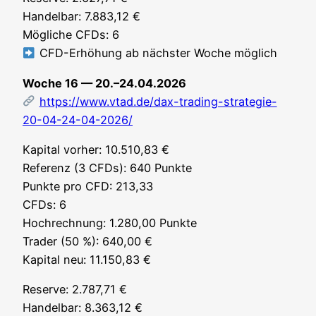
Han­del­bar: 7.883,12 €
Mög­li­che CFDs: 6
CFD-Erhö­hung ab nächs­ter Woche möglich
Woche 16 — 20.–24.04.2026
https://www.vtad.de/dax-trading-strategie-
20-04-24-04-2026/
Kapi­tal vor­her: 10.510,83 €
Refe­renz (3 CFDs): 640 Punk­te
Punk­te pro CFD: 213,33
CFDs: 6
Hoch­rech­nung: 1.280,00 Punk­te
Trader (50 %): 640,00 €
Kapi­tal neu: 11.150,83 €
Reser­ve: 2.787,71 €
Han­del­bar: 8.363,12 €