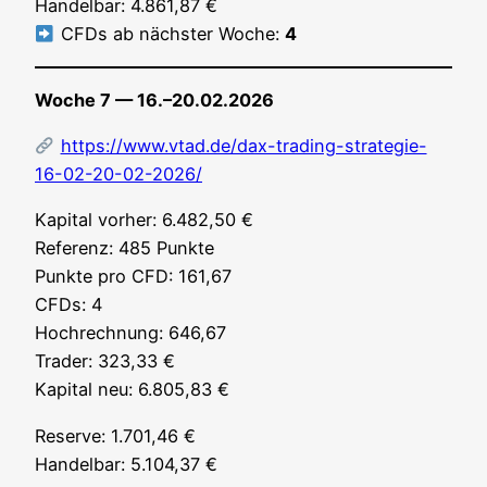
Han­del­bar: 4.861,87 €
CFDs ab nächs­ter Woche:
4
Woche 7 — 16.–20.02.2026
https://www.vtad.de/dax-trading-strategie-
16-02-20-02-2026/
Kapi­tal vor­her: 6.482,50 €
Refe­renz: 485 Punk­te
Punk­te pro CFD: 161,67
CFDs: 4
Hoch­rech­nung: 646,67
Trader: 323,33 €
Kapi­tal neu: 6.805,83 €
Reser­ve: 1.701,46 €
Han­del­bar: 5.104,37 €