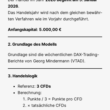
2026
.
Das Han­dels­jahr wird nach dem glei­chen bewähr­
ten Ver­fah­ren wie im Vor­jahr durchgeführt.
Anfangs­ka­pi­tal:
5.000,00 €
2. Grund­la­ge des Modells
Grund­la­ge sind die wöchent­li­chen DAX-Tra­ding-
Berich­te von Georg Min­der­mann (VTAD).
3. Han­dels­lo­gik
Refe­renz:
3 CFDs
Berech­nung:
Punk­te / 3 = Punk­te pro CFD
× tat­säch­li­che CFDs