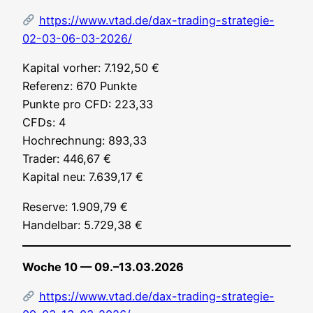
https://www.vtad.de/dax-trading-strategie-
02-03-06-03-2026/
Kapi­tal vor­her: 7.192,50 €
Refe­renz: 670 Punk­te
Punk­te pro CFD: 223,33
CFDs: 4
Hoch­rech­nung: 893,33
Trader: 446,67 €
Kapi­tal neu: 7.639,17 €
Reser­ve: 1.909,79 €
Han­del­bar: 5.729,38 €
Woche 10 — 09.–13.03.2026
https://www.vtad.de/dax-trading-strategie-