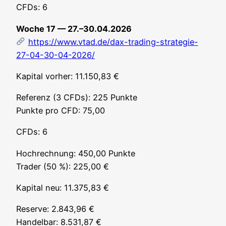
CFDs: 6
Woche 17 — 27.–30.04.2026
https://www.vtad.de/dax-trading-strategie-
27-04-30-04-2026/
Kapi­tal vor­her: 11.150,83 €
Refe­renz (3 CFDs): 225 Punk­te
Punk­te pro CFD: 75,00
CFDs: 6
Hoch­rech­nung: 450,00 Punk­te
Trader (50 %): 225,00 €
Kapi­tal neu: 11.375,83 €
Reser­ve: 2.843,96 €
Han­del­bar: 8.531,87 €