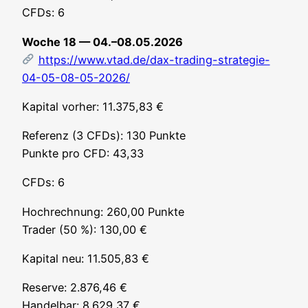
CFDs: 6
Woche 18 — 04.–08.05.2026
https://www.vtad.de/dax-trading-strategie-
04-05-08-05-2026/
Kapi­tal vor­her: 11.375,83 €
Refe­renz (3 CFDs): 130 Punk­te
Punk­te pro CFD: 43,33
CFDs: 6
Hoch­rech­nung: 260,00 Punk­te
Trader (50 %): 130,00 €
Kapi­tal neu: 11.505,83 €
Reser­ve: 2.876,46 €
Han­del­bar: 8.629,37 €