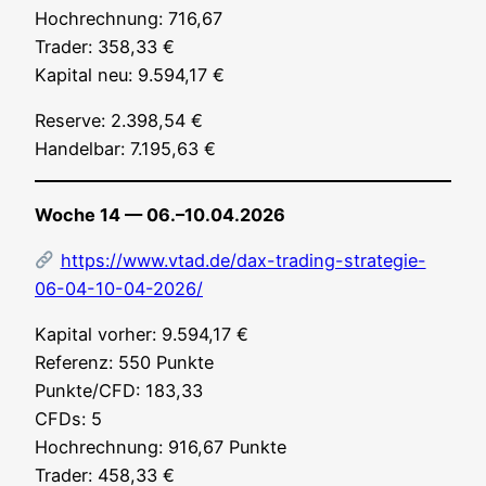
Hoch­rech­nung: 716,67
Trader: 358,33 €
Kapi­tal neu: 9.594,17 €
Reser­ve: 2.398,54 €
Han­del­bar: 7.195,63 €
Woche 14 — 06.–10.04.2026
https://www.vtad.de/dax-trading-strategie-
06-04-10-04-2026/
Kapi­tal vor­her: 9.594,17 €
Refe­renz: 550 Punk­te
Punkte/CFD: 183,33
CFDs: 5
Hoch­rech­nung: 916,67 Punk­te
Trader: 458,33 €