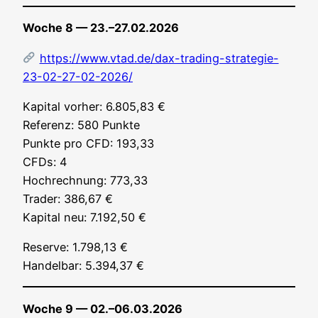
Woche 8 — 23.–27.02.2026
https://www.vtad.de/dax-trading-strategie-
23-02-27-02-2026/
Kapi­tal vor­her: 6.805,83 €
Refe­renz: 580 Punk­te
Punk­te pro CFD: 193,33
CFDs: 4
Hoch­rech­nung: 773,33
Trader: 386,67 €
Kapi­tal neu: 7.192,50 €
Reser­ve: 1.798,13 €
Han­del­bar: 5.394,37 €
Woche 9 — 02.–06.03.2026