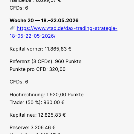
Han­del­bar: 8.899,37 €
CFDs: 6
Woche 20 — 18.–22.05.2026
https://www.vtad.de/dax-trading-strategie-
18-05-22-05-2026/
Kapi­tal vor­her: 11.865,83 €
Refe­renz (3 CFDs): 960 Punk­te
Punk­te pro CFD: 320,00
CFDs: 6
Hoch­rech­nung: 1.920,00 Punk­te
Trader (50 %): 960,00 €
Kapi­tal neu: 12.825,83 €
Reser­ve: 3.206,46 €