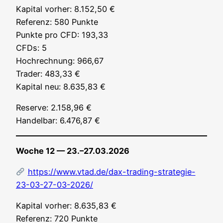
Kapi­tal vor­her: 8.152,50 €
Refe­renz: 580 Punk­te
Punk­te pro CFD: 193,33
CFDs: 5
Hoch­rech­nung: 966,67
Trader: 483,33 €
Kapi­tal neu: 8.635,83 €
Reser­ve: 2.158,96 €
Han­del­bar: 6.476,87 €
Woche 12 — 23.–27.03.2026
https://www.vtad.de/dax-trading-strategie-
23-03-27-03-2026/
Kapi­tal vor­her: 8.635,83 €
Refe­renz: 720 Punk­te