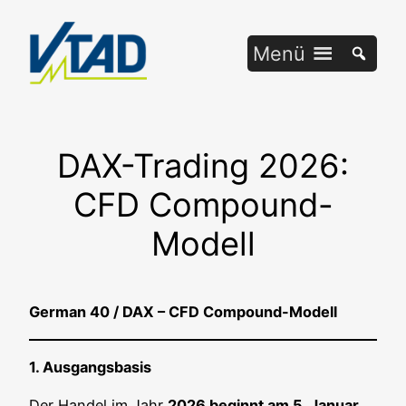
Zum
Inhalt
Menü
springen
DAX-Trading 2026:
CFD Compound-
Modell
Ger­man 40 / DAX – CFD Compound-Modell
1. Aus­gangs­ba­sis
Der Han­del im Jahr
2026 beginnt am 5. Janu­ar