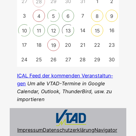
27
29
30
31
1
2
28
3
7
4
5
6
8
9
14
16
10
11
12
13
15
17
18
20
21
22
23
19
24
25
26
27
28
29
30
ICAL Feed der kom­men­den Ver­an­stal­tun­
gen
Um alle VTAD-Ter­mi­ne in Goog­le
Calen­dar, Out­look, Thun­der­Bird, usw. zu
importieren
Impressum
Datenschutzerklärung
Navigator