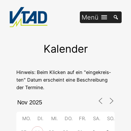
Zum
Inhalt
Menü
springen
Kalender
Hin­weis: Beim Kli­cken auf ein "ein­ge­kreis­
ten" Datum erscheint eine Beschrei­bung
der Termine.
MO.
DI.
MI.
DO.
FR.
SA.
SO.