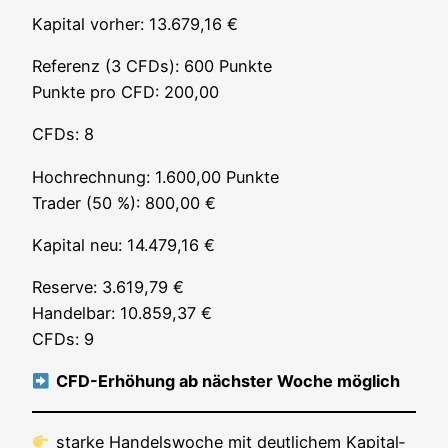
Kapi­tal vor­her: 13.679,16 €
Refe­renz (3 CFDs): 600 Punk­te
Punk­te pro CFD: 200,00
CFDs: 8
Hoch­rech­nung: 1.600,00 Punk­te
Trader (50 %): 800,00 €
Kapi­tal neu: 14.479,16 €
Reser­ve: 3.619,79 €
Han­del­bar: 10.859,37 €
CFDs: 9
CFD-Erhö­hung ab nächs­ter Woche möglich
star­ke Han­dels­wo­che mit deut­li­chem Kapi­tal­