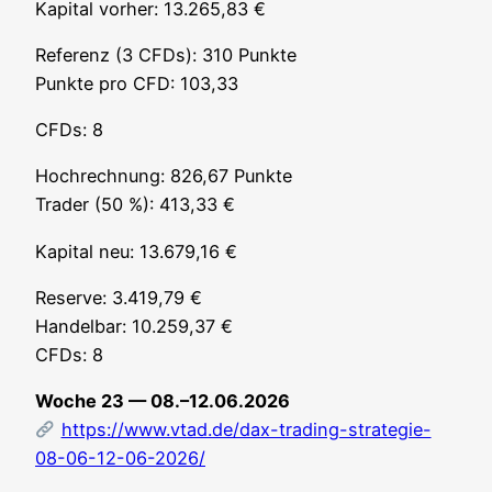
Kapi­tal vor­her: 13.265,83 €
Refe­renz (3 CFDs): 310 Punk­te
Punk­te pro CFD: 103,33
CFDs: 8
Hoch­rech­nung: 826,67 Punk­te
Trader (50 %): 413,33 €
Kapi­tal neu: 13.679,16 €
Reser­ve: 3.419,79 €
Han­del­bar: 10.259,37 €
CFDs: 8
Woche 23 — 08.–12.06.2026
https://www.vtad.de/dax-trading-strategie-
08-06-12-06-2026/