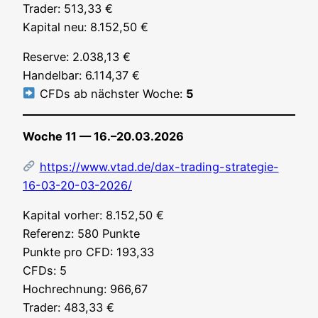
Trader: 513,33 €
Kapi­tal neu: 8.152,50 €
Reser­ve: 2.038,13 €
Han­del­bar: 6.114,37 €
CFDs ab nächs­ter Woche:
5
Woche 11 — 16.–20.03.2026
https://www.vtad.de/dax-trading-strategie-
16-03-20-03-2026/
Kapi­tal vor­her: 8.152,50 €
Refe­renz: 580 Punk­te
Punk­te pro CFD: 193,33
CFDs: 5
Hoch­rech­nung: 966,67
Trader: 483,33 €