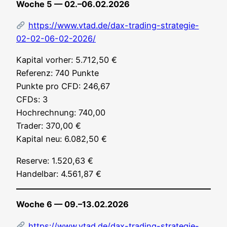
Woche 5 — 02.–06.02.2026
https://www.vtad.de/dax-trading-strategie-
02-02-06-02-2026/
Kapi­tal vor­her: 5.712,50 €
Refe­renz: 740 Punk­te
Punk­te pro CFD: 246,67
CFDs: 3
Hoch­rech­nung: 740,00
Trader: 370,00 €
Kapi­tal neu: 6.082,50 €
Reser­ve: 1.520,63 €
Han­del­bar: 4.561,87 €
Woche 6 — 09.–13.02.2026
https://www.vtad.de/dax-trading-strategie-