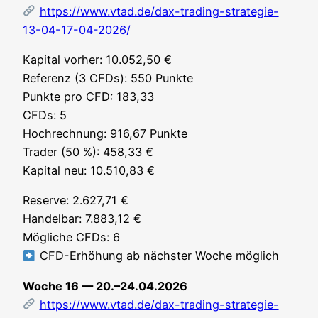
https://www.vtad.de/dax-trading-strategie-
13-04-17-04-2026/
Kapi­tal vor­her: 10.052,50 €
Refe­renz (3 CFDs): 550 Punk­te
Punk­te pro CFD: 183,33
CFDs: 5
Hoch­rech­nung: 916,67 Punk­te
Trader (50 %): 458,33 €
Kapi­tal neu: 10.510,83 €
Reser­ve: 2.627,71 €
Han­del­bar: 7.883,12 €
Mög­li­che CFDs: 6
CFD-Erhö­hung ab nächs­ter Woche möglich
Woche 16 — 20.–24.04.2026
https://www.vtad.de/dax-trading-strategie-