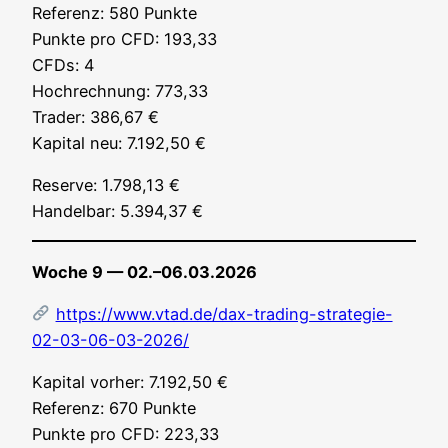
Refe­renz: 580 Punk­te
Punk­te pro CFD: 193,33
CFDs: 4
Hoch­rech­nung: 773,33
Trader: 386,67 €
Kapi­tal neu: 7.192,50 €
Reser­ve: 1.798,13 €
Han­del­bar: 5.394,37 €
Woche 9 — 02.–06.03.2026
https://www.vtad.de/dax-trading-strategie-
02-03-06-03-2026/
Kapi­tal vor­her: 7.192,50 €
Refe­renz: 670 Punk­te
Punk­te pro CFD: 223,33