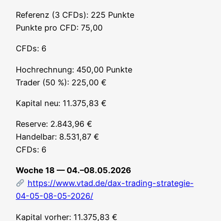
Refe­renz (3 CFDs): 225 Punk­te
Punk­te pro CFD: 75,00
CFDs: 6
Hoch­rech­nung: 450,00 Punk­te
Trader (50 %): 225,00 €
Kapi­tal neu: 11.375,83 €
Reser­ve: 2.843,96 €
Han­del­bar: 8.531,87 €
CFDs: 6
Woche 18 — 04.–08.05.2026
https://www.vtad.de/dax-trading-strategie-
04-05-08-05-2026/
Kapi­tal vor­her: 11.375,83 €