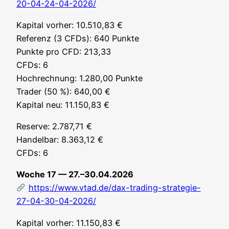
20-04-24-04-2026/
Kapi­tal vor­her: 10.510,83 €
Refe­renz (3 CFDs): 640 Punk­te
Punk­te pro CFD: 213,33
CFDs: 6
Hoch­rech­nung: 1.280,00 Punk­te
Trader (50 %): 640,00 €
Kapi­tal neu: 11.150,83 €
Reser­ve: 2.787,71 €
Han­del­bar: 8.363,12 €
CFDs: 6
Woche 17 — 27.–30.04.2026
https://www.vtad.de/dax-trading-strategie-
27-04-30-04-2026/
Kapi­tal vor­her: 11.150,83 €