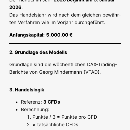
2026
.
Das Han­dels­jahr wird nach dem glei­chen bewähr­
ten Ver­fah­ren wie im Vor­jahr durchgeführt.
Anfangs­ka­pi­tal:
5.000,00 €
2. Grund­la­ge des Modells
Grund­la­ge sind die wöchent­li­chen DAX-Tra­ding-
Berich­te von Georg Min­der­mann (VTAD).
3. Han­dels­lo­gik
Refe­renz:
3 CFDs
Berech­nung:
Punk­te / 3 = Punk­te pro CFD
× tat­säch­li­che CFDs