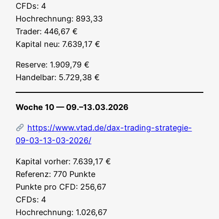
CFDs: 4
Hoch­rech­nung: 893,33
Trader: 446,67 €
Kapi­tal neu: 7.639,17 €
Reser­ve: 1.909,79 €
Han­del­bar: 5.729,38 €
Woche 10 — 09.–13.03.2026
https://www.vtad.de/dax-trading-strategie-
09-03-13-03-2026/
Kapi­tal vor­her: 7.639,17 €
Refe­renz: 770 Punk­te
Punk­te pro CFD: 256,67
CFDs: 4
Hoch­rech­nung: 1.026,67