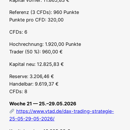
Refe­renz (3 CFDs): 960 Punk­te
Punk­te pro CFD: 320,00
CFDs: 6
Hoch­rech­nung: 1.920,00 Punk­te
Trader (50 %): 960,00 €
Kapi­tal neu: 12.825,83 €
Reser­ve: 3.206,46 €
Han­del­bar: 9.619,37 €
CFDs: 8
Woche 21 — 25.–29.05.2026
https://www.vtad.de/dax-trading-strategie-
25-05-29-05-2026/