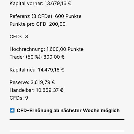
Kapi­tal vor­her: 13.679,16 €
Refe­renz (3 CFDs): 600 Punk­te
Punk­te pro CFD: 200,00
CFDs: 8
Hoch­rech­nung: 1.600,00 Punk­te
Trader (50 %): 800,00 €
Kapi­tal neu: 14.479,16 €
Reser­ve: 3.619,79 €
Han­del­bar: 10.859,37 €
CFDs: 9
CFD-Erhö­hung ab nächs­ter Woche möglich