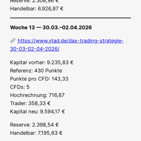
Reser­ve: 2.308,96 €
Han­del­bar: 6.926,87 €
Woche 13 — 30.03.–02.04.2026
https://www.vtad.de/dax-trading-strategie-
30-03-02-04-2026/
Kapi­tal vor­her: 9.235,83 €
Refe­renz: 430 Punk­te
Punk­te pro CFD: 143,33
CFDs: 5
Hoch­rech­nung: 716,67
Trader: 358,33 €
Kapi­tal neu: 9.594,17 €
Reser­ve: 2.398,54 €
Han­del­bar: 7.195,63 €