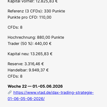
Kapi­tal vor­her: 12.825,83 €
Refe­renz (3 CFDs): 330 Punk­te
Punk­te pro CFD: 110,00
CFDs: 8
Hoch­rech­nung: 880,00 Punk­te
Trader (50 %): 440,00 €
Kapi­tal neu: 13.265,83 €
Reser­ve: 3.316,46 €
Han­del­bar: 9.949,37 €
CFDs: 8
Woche 22 — 01.–05.06.2026
https://www.vtad.de/dax-trading-strategie-
01-06-05-06-2026/