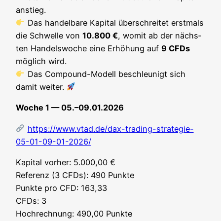
an­stieg.
Das han­del­ba­re Kapi­tal über­schrei­tet erst­mals
die Schwel­le von
10.800 €
, womit ab der nächs­
ten Han­dels­wo­che eine Erhö­hung auf
9 CFDs
mög­lich wird.
Das Com­pound-Modell beschleu­nigt sich
damit weiter.
Woche 1 — 05.–09.01.2026
https://www.vtad.de/dax-trading-strategie-
05-01-09-01-2026/
Kapi­tal vor­her: 5.000,00 €
Refe­renz (3 CFDs): 490 Punk­te
Punk­te pro CFD: 163,33
CFDs: 3
Hoch­rech­nung: 490,00 Punk­te