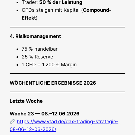
Trader:
50 % der Leistung
CFDs stei­gen mit Kapi­tal (
Com­pound-
Effekt
)
4. Risi­ko­ma­nage­ment
75 % handelbar
25 % Reserve
1 CFD = 1.200 € Margin
WÖCHENTLICHE ERGEBNISSE 2026
Letz­te Woche
Woche 23 — 08.–12.06.2026
https://www.vtad.de/dax-trading-strategie-
08-06-12-06-2026/