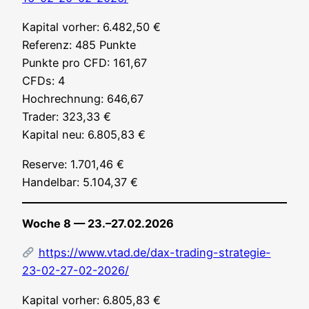
Kapi­tal vor­her: 6.482,50 €
Refe­renz: 485 Punk­te
Punk­te pro CFD: 161,67
CFDs: 4
Hoch­rech­nung: 646,67
Trader: 323,33 €
Kapi­tal neu: 6.805,83 €
Reser­ve: 1.701,46 €
Han­del­bar: 5.104,37 €
Woche 8 — 23.–27.02.2026
https://www.vtad.de/dax-trading-strategie-
23-02-27-02-2026/
Kapi­tal vor­her: 6.805,83 €