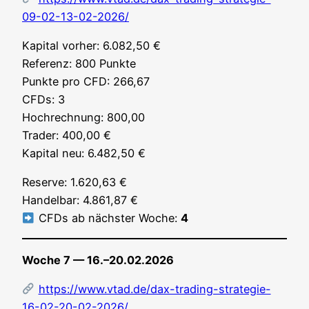
09-02-13-02-2026/
Kapi­tal vor­her: 6.082,50 €
Refe­renz: 800 Punk­te
Punk­te pro CFD: 266,67
CFDs: 3
Hoch­rech­nung: 800,00
Trader: 400,00 €
Kapi­tal neu: 6.482,50 €
Reser­ve: 1.620,63 €
Han­del­bar: 4.861,87 €
CFDs ab nächs­ter Woche:
4
Woche 7 — 16.–20.02.2026
https://www.vtad.de/dax-trading-strategie-
16-02-20-02-2026/