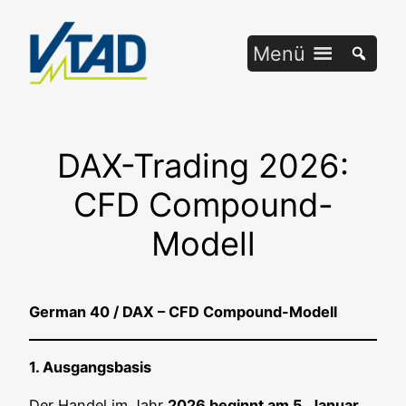
Zum
Inhalt
Menü
springen
DAX-Trading 2026:
CFD Compound-
Modell
Ger­man 40 / DAX – CFD Compound-Modell
1. Aus­gangs­ba­sis
Der Han­del im Jahr
2026 beginnt am 5. Janu­ar