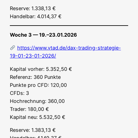
Reser­ve: 1.338,13 €
Han­del­bar: 4.014,37 €
Woche 3 — 19.–23.01.2026
https://www.vtad.de/dax-trading-strategie-
19-01-23-01-2026/
Kapi­tal vor­her: 5.352,50 €
Refe­renz: 360 Punk­te
Punk­te pro CFD: 120,00
CFDs: 3
Hoch­rech­nung: 360,00
Trader: 180,00 €
Kapi­tal neu: 5.532,50 €
Reser­ve: 1.383,13 €
Han­del­bar: 4.149,37 €