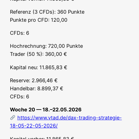
Refe­renz (3 CFDs): 360 Punk­te
Punk­te pro CFD: 120,00
CFDs: 6
Hoch­rech­nung: 720,00 Punk­te
Trader (50 %): 360,00 €
Kapi­tal neu: 11.865,83 €
Reser­ve: 2.966,46 €
Han­del­bar: 8.899,37 €
CFDs: 6
Woche 20 — 18.–22.05.2026
https://www.vtad.de/dax-trading-strategie-
18-05-22-05-2026/
Kapi­tal vor­her: 11.865,83 €