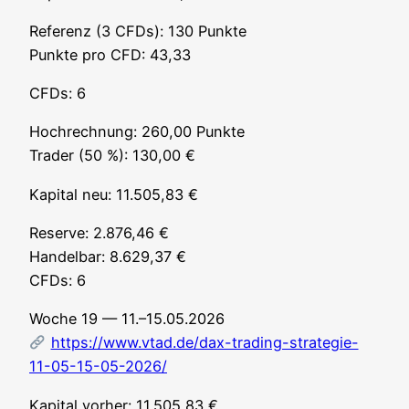
Refe­renz (3 CFDs): 130 Punk­te
Punk­te pro CFD: 43,33
CFDs: 6
Hoch­rech­nung: 260,00 Punk­te
Trader (50 %): 130,00 €
Kapi­tal neu: 11.505,83 €
Reser­ve: 2.876,46 €
Han­del­bar: 8.629,37 €
CFDs: 6
Woche 19 — 11.–15.05.2026
https://www.vtad.de/dax-trading-strategie-
11-05-15-05-2026/
Kapi­tal vor­her: 11.505,83 €