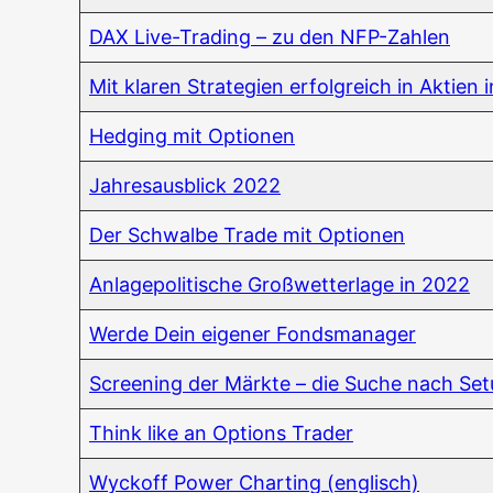
DAX Live-Tra­ding – zu den NFP-Zahlen
Mit kla­ren Stra­te­gien erfolg­reich in Akti­en
Hedging mit Optionen
Jah­res­aus­blick 2022
Der Schwal­be Trade mit Optionen
Anla­ge­po­li­ti­sche Groß­wet­ter­la­ge in 2022
Wer­de Dein eige­ner Fondsmanager
Scree­ning der Märk­te – die Suche nach Se
Think like an Opti­ons Trader
Wyck­off Power Char­ting (eng­lisch)