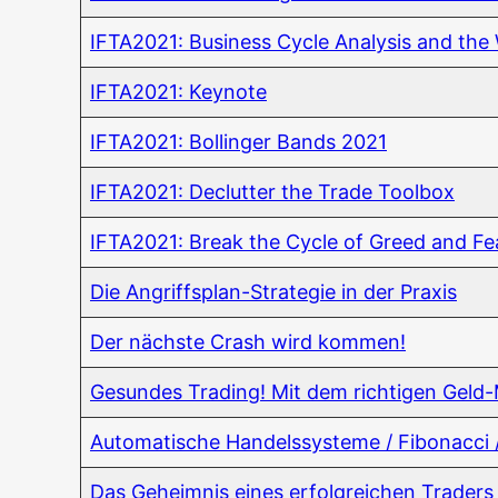
IFTA2021: Busi­ness Cycle Ana­ly­sis and th
IFTA2021: Key­note
IFTA2021: Bol­lin­ger Bands 2021
IFTA2021: Declut­ter the Trade Toolbox
IFTA2021: Break the Cycle of Greed and Fe
Die Angriffs­plan-Stra­te­gie in der Praxis
Der nächs­te Crash wird kommen!
Gesun­des Tra­ding! Mit dem rich­ti­gen Geld
Auto­ma­ti­sche Han­dels­sys­te­me / Fibo­nac­c
Das Geheim­nis eines erfolg­rei­chen Traders