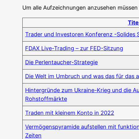
Um alle Auf­zeich­nun­gen anzu­se­hen müs­sen
Tite
Trader und Inves­to­ren Kon­fe­renz -Soli­des
FDAX Live-Tra­ding – zur FED-Sitzung
Die Per­len­tau­cher-Stra­te­gie
Die Welt im Umbruch und was das für das ak
Hin­ter­grün­de zum Ukrai­ne-Krieg und die Au
Rohstoffmärkte
Traden mit klei­nem Kon­to in 2022
Ver­mö­gens­py­ra­mi­de auf­stel­len mit funk­tio­
Zeiten