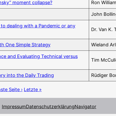
in­sky” moment collapse?
Ron Wil­lia
John Bol­lin
to deal­ing with a Pan­de­mic or any
Dr. Van K. 
h One Simp­le Strategy
Wie­land Arl
ce and Eva­lua­ting Tech­ni­cal ver­sus
Tim McCull
ry into the Dai­ly Trading
Rüdi­ger Bo
­te Seite ›
Letz­te »
Impressum
Datenschutzerklärung
Navigator