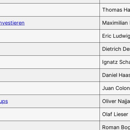
Tho­mas H
 investieren
Maxi­mi­li­a
Eric Lud­wi
Diet­rich D
Ignatz Scha­
Dani­el Haa
Juan Colon
tups
Oli­ver Najja
Olaf Lie­ser
Roman Bogo