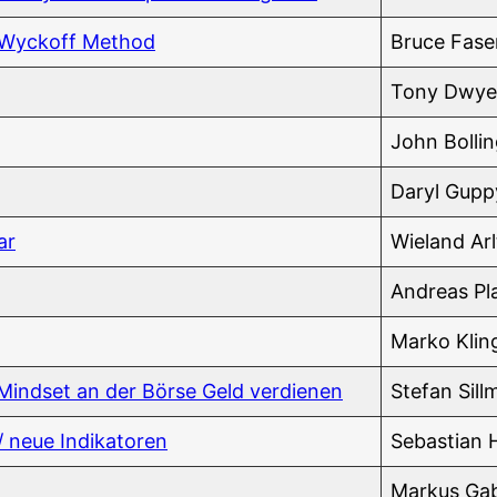
e Wyck­off Method
Bruce Fase
Tony Dwy­e
John Bol­lin
Daryl Gup­p
ar
Wie­land Arl
Andre­as P
Mar­ko Klin
-Mind­set an der Bör­se Geld verdienen
Ste­fan Sil
i / neue Indikatoren
Sebas­ti­an 
Mar­kus Ga