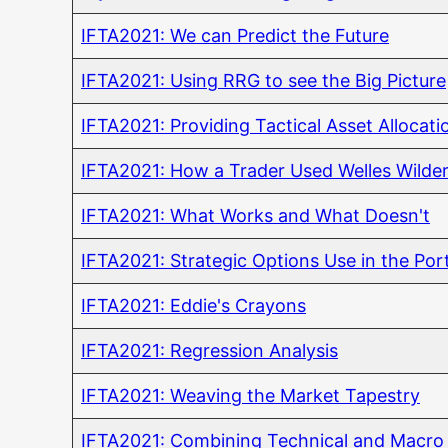
IFTA2021: We can Pre­dict the Future
IFTA2021: Using RRG to see the Big Picture
IFTA2021: Pro­vi­ding Tac­ti­cal Asset Allo­ca­t
IFTA2021: How a Trader Used Wel­les Wilder
IFTA2021: What Works and What Doesn't
IFTA2021: Stra­te­gic Opti­ons Use in the Por
IFTA2021: Eddie's Crayons
IFTA2021: Regres­si­on Analysis
IFTA2021: Wea­ving the Mar­ket Tapestry
IFTA2021: Com­bi­ning Tech­ni­cal and Macro A