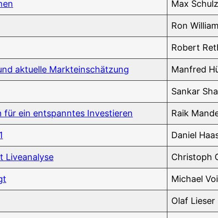
nnen
Max Schul
Ron Wil­lia
Robert Reth
n und aktu­el­le Markteinschätzung
Man­fred H
San­kar Sh
n für ein ent­spann­tes Investieren
Raik Man­de
1
Dani­el Haa
it Liveanalyse
Chris­toph 
gt
Micha­el Vo
Olaf Lie­ser