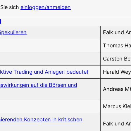
 Sie sich
einloggen/anmelden
l
 Spekulieren
Falk und Ar
Tho­mas H
Cars­ten Be
ti­ve Tra­ding und Anle­gen bedeutet
Harald Wey
s­wir­kun­gen auf die Bör­sen und
Andre­as M
Mar­cus Kl
nie­ren­den Kon­zep­ten in kri­ti­schen
Falk und Ar