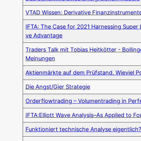
VTAD Wis­sen: Deri­va­ti­ve Finanz­in­stru­men­t
IFTA: The Case for 2021 Harnes­sing Super L
ve Advantage
Trad­ers Talk mit Tobi­as Heit­köt­ter - Bol­lin­
Meinungen
Akti­en­märk­te auf dem Prüf­stand. Wie­viel Pote
Die Angst/Gier Strategie
Order­flow­tra­ding – Volu­men­tra­ding in Per
IFTA:Elliott Wave Analysis–As Appli­ed to Fo
Funk­tio­niert tech­ni­sche Ana­ly­se eigentlich