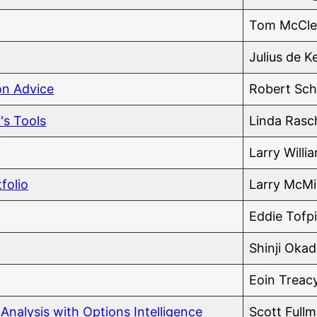
Tom McClel
Juli­us de 
i­on Advice
Robert Sch
's Tools
Lin­da Ras
Lar­ry Willi
tfolio
Lar­ry McMi
Eddie Tof­p
Shin­ji Oka
Eoin Tre­ac
na­ly­sis with Opti­ons Intelligence
Scott Full­