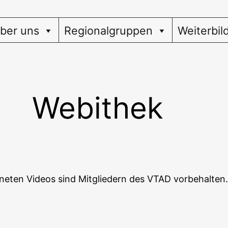
ber uns
Regionalgruppen
Weiterbil
Webithek
ne­ten Vide­os sind Mit­glie­dern des VTAD vorbehalten.