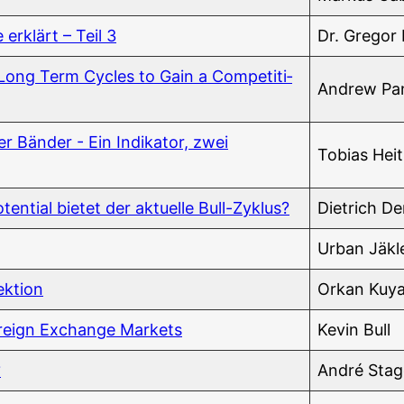
e erklärt – Teil 3
Dr. Gre­gor
ong Term Cycles to Gain a Com­pe­ti­ti­
Andrew Pan­
ger Bän­der - Ein Indi­ka­tor, zwei
Tobi­as Heit­
n­ti­al bie­tet der aktu­el­le Bull-Zyklus?
Diet­rich D
Urban Jäk­l
fektion
Orkan Kuy
r­eign Exch­an­ge Markets
Kevin Bull
?
André Stag