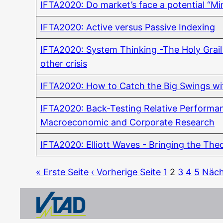
IFTA2020: Do market’s face a poten­ti­al “M
IFTA2020: Acti­ve ver­sus Pas­si­ve Indexing
IFTA2020: Sys­tem Thin­king -The Holy Grail 
other crisis
IFTA2020: How to Catch the Big Swings wit
IFTA2020: Back-Test­ing Rela­ti­ve Per­for­man
Macroe­co­no­mic and Cor­po­ra­te Research
IFTA2020: Elliott Waves - Brin­ging the Theo­
« Ers­te Seite
‹ Vor­he­ri­ge Seite
1
2
3
4
5
Nächs