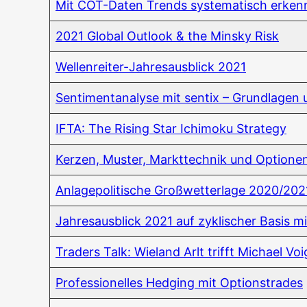
Mit COT-Daten Trends sys­te­ma­tisch erke
2021 Glo­bal Out­look & the Min­sky Risk
Wel­len­rei­ter-Jah­res­aus­blick 2021
Sen­ti­ment­ana­ly­se mit sen­tix – Grund­la­ge
IFTA: The Rising Star Ichi­mo­ku Strategy
Ker­zen, Mus­ter, Markt­tech­nik und Optio­ne
Anla­ge­po­li­ti­sche Groß­wet­ter­la­ge 2020/202
Jah­res­aus­blick 2021 auf zykli­scher Basis m
Trad­ers Talk: Wie­land Arlt trifft Micha­el Voi
Pro­fes­sio­nel­les Hedging mit Optionstrades